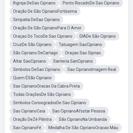
Ihgreja DeSao Cipriano
Ponto RiscadoDe Sao Cipriano
Oração De São CiprianoFortíssima
Simpatia DeSao Cipriano
Oração De São CiprianoPara O Amor
Oraçao Do TocoDe Sao Cipriano
DIADe São Cipriano
CruzDe São Cipriano
Tatuagem SaoCipriano
São Cipriano DeCartago
Oraçao Sao Sipriao
Altar SaoCipriano
Santeria SanCipriano
Simbolos DeSao Cipriano
Sao CiprianoImagem Real
Quem ÉSão Cipriano
Sao CiprianoOracao Da Cabra Preta
Todas OraçõesDe São Cipriano
Simbolos ConsegradosDe Sao Cipriano
Sao CiprianoCeia
Sao CiprianoAfsstar Pessoa
Oração DeZé Pilintra
São CiprianoNa Umbanda
Sao CiprianoFé
Medalha De São CiprianoOracao Mau