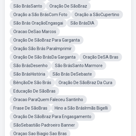
São BrásSanto
Oração De SãoBraz
Oração a São BrásCom Foto
Oração a SãoCupertino
São Brás OraçãoEngasgai
São BrásDIA
Oracao DeSao Marcos
Oração De SãoBraz Para Garganta
Oração São Brás ParaImprimir
Oração De São BrásDa Garganta
Oração DeSA Bras
São BrásDesenho
São BrásSanto Marmore
São BrásHistória
São Brás DeSebaste
BênçãoDe São Brás
Oração De SãoBraz Da Cura
Educação De SãoBras
Oracao ParaQuem Faleceu Santinho
Frase De SãoBras
Hino a São BrásIrmãs Bigelli
Oração De SãoBraz Para Engasgamento
SãoSebastião Padroeiro Banner
Oraçao Sao Biagio Sao Bras