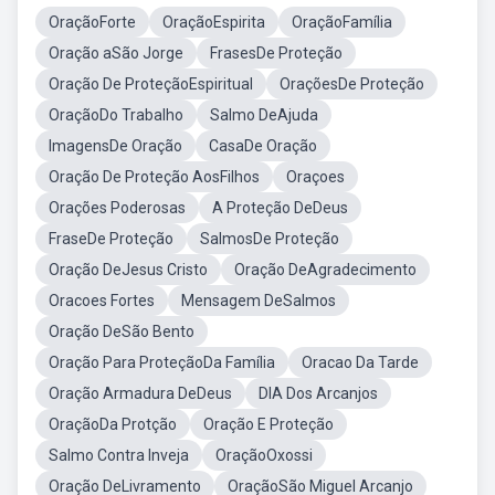
OraçãoForte
OraçãoEspirita
OraçãoFamília
Oração aSão Jorge
FrasesDe Proteção
Oração De ProteçãoEspiritual
OraçõesDe Proteção
OraçãoDo Trabalho
Salmo DeAjuda
ImagensDe Oração
CasaDe Oração
Oração De Proteção AosFilhos
Oraçoes
Orações Poderosas
A Proteção DeDeus
FraseDe Proteção
SalmosDe Proteção
Oração DeJesus Cristo
Oração DeAgradecimento
Oracoes Fortes
Mensagem DeSalmos
Oração DeSão Bento
Oração Para ProteçãoDa Família
Oracao Da Tarde
Oração Armadura DeDeus
DIA Dos Arcanjos
OraçãoDa Protção
Oração E Proteção
Salmo Contra Inveja
OraçãoOxossi
Oração DeLivramento
OraçãoSão Miguel Arcanjo