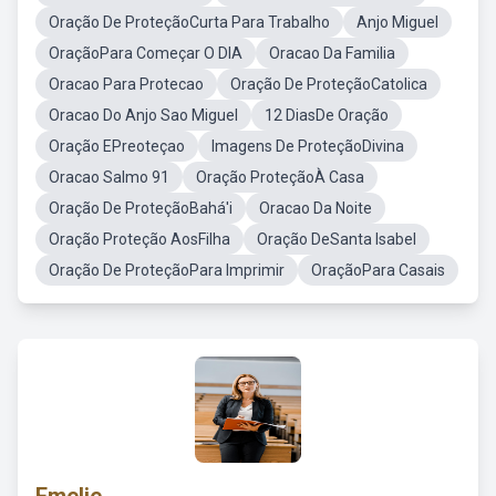
Oração De ProteçãoCurta Para Trabalho
Anjo Miguel
OraçãoPara Começar O DIA
Oracao Da Familia
Oracao Para Protecao
Oração De ProteçãoCatolica
Oracao Do Anjo Sao Miguel
12 DiasDe Oração
Oração EPreoteçao
Imagens De ProteçãoDivina
Oracao Salmo 91
Oração ProteçãoÀ Casa
Oração De ProteçãoBahá'i
Oracao Da Noite
Oração Proteção AosFilha
Oração DeSanta Isabel
Oração De ProteçãoPara Imprimir
OraçãoPara Casais