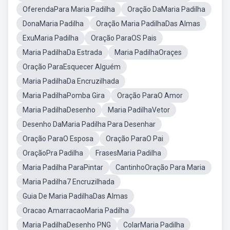
OferendaPara Maria Padilha
Oração DaMaria Padilha
DonaMaria Padilha
Oração Maria PadilhaDas Almas
ExuMaria Padilha
Oração ParaOS Pais
Maria PadilhaDa Estrada
Maria PadilhaOraçes
Oração ParaEsquecer Alguém
Maria PadilhaDa Encruzilhada
Maria PadilhaPomba Gira
Oração ParaO Amor
Maria PadilhaDesenho
Maria PadilhaVetor
Desenho DaMaria Padilha Para Desenhar
Oração ParaO Esposa
Oração ParaO Pai
OraçãoPra Padilha
FrasesMaria Padilha
Maria Padilha ParaPintar
CantinhoOração Para Maria
Maria Padilha7 Encruzilhada
Guia De Maria PadilhaDas Almas
Oracao AmarracaoMaria Padilha
Maria PadilhaDesenho PNG
ColarMaria Padilha