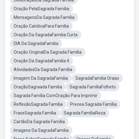
CelebraçãoDa Sagrada Família
Oração PelaSagrada Família
MensagensDa Sagrada Família
Oração CatólicaPara Família
Oração Da SagradaFamilia Curta
DIA Da SagradaFamilia
Oração OriginalDa Sagrada Família
Oração Da SagradaFamilia 4
AtividadesDa Sagrada Família
Imagem Da SagradaFamilia
SagradaFamilia Oraao
OraçãoSagraada Familia
Sagrada FamíliaFolheto
Sagrada Família ComOração Para Imprimir
ReflexãoSagrada Família
Precea Sagrada Família
FraseSagrada Família
Sagrada FamíliaReza
CartãoDa Sagrada Família
Imagens Da SagradaFamilia