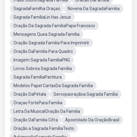
Frase SobreSagrada Família
Oracao DaFamilia
SagradaFamilha Oraçao
Novena Da SagradaFamilia
Sagrada FamíliaLin Has Jesus
Oração Da Sagrada FamíliaPapa Francisco
Mensagens Quea Sagrada Família
Oração Sagrada Familia Para ImprimirIr
Oração DaFamilia Para Quadro
Imagem Sagrada FamíliaPNG
Livros Sobrea Sagrada Família
Sagrada FamíliaPartitura
Modelos Papel CartasDa Sagrada Família
Oração DaPétala
Servopaoraçãoa Sagrada Família
Oraçao FortePara Familia
Letra Da MusicalOração Da Familia
Oração DaFamilia Cifra
Apostolado Da OraçãoBrasil
Oração a Sagrada FamíliaTexto