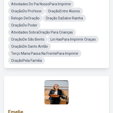
Atividades Do Pai NossoPara Imprimir
OraçãoDo Profesor
OraçãoEntre Alunos
Relogio DeOração
Oração DaSalve Rainha
OraçãoDo Poder
Atividades SobraOração Para Crianças
OraçãoDe São Bento
Lin HasPara Imprimir Oraçao
OraçãoDe Santo Antão
Terço Maria Passa Na FrentePara Imprimir
OraçãoPela Familia
Emelie