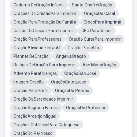
Caderno DeOração Infantil
Santo OnofreOração
Orações Do CristãoPara Imprimir
OraçãoDo Casal
Oração ParaProteção Da Família
CredoPara Imprimir
Cartão DeOração Para Imprimir
CEU ParaColorir
Oração ParaProfessores
Oração CurtaPara Imprimir
OraçãoAtividade Infantil
Oração ParaAlla
Planner DeOração
AngelusOração
Relógio DeOração Para Imprimir
Ave MariaOração
Advento ParaCrianças
OraçãoSão José
ImagemOração
OraçãoCatequese
Oração ParaPré 2
OraçãoDo Perdão
Oração DaSerenidade Imprimir
OraçãoSagrada Família
OraçãoDo Professor
OraçãoArcanjo Miguel
Orações CatólicasPara Catequese
OraçãoDo Pai Nosso