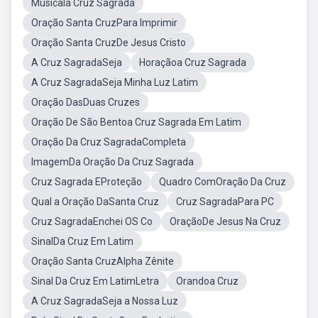
Musicala Cruz Sagrada
Oração Santa CruzPara Imprimir
Oração Santa CruzDe Jesus Cristo
A Cruz SagradaSeja
Horaçãoa Cruz Sagrada
A Cruz SagradaSeja Minha Luz Latim
Oração DasDuas Cruzes
Oração De São Bentoa Cruz Sagrada Em Latim
Oração Da Cruz SagradaCompleta
ImagemDa Oração Da Cruz Sagrada
Cruz Sagrada EProteção
Quadro ComOração Da Cruz
Qual a Oração DaSanta Cruz
Cruz SagradaPara PC
Cruz SagradaEnchei OS Co
OraçãoDe Jesus Na Cruz
SinalDa Cruz Em Latim
Oração Santa CruzAlpha Zênite
Sinal Da Cruz Em LatimLetra
Orandoa Cruz
A Cruz SagradaSeja a Nossa Luz