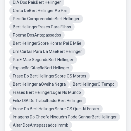
DIA Dos PaisBert Hellinger
Carta DeBert Hellinger Ao Pai
Perdão CompreendidoBert Hellinger
Bert HellingerFrases Para Filhos
Poema DosAntepassados
Bert HellingerSobre Honrar Pai E Mãe
Um Cartas Para Da MãeBert Hellinger
Pai E Mae SegundoBert Hellinger
Expiação CitaçãoBert Hellinger
Frase Do Bert HellingerSobre OS Mortos
Bert Hellinger aOvelha Negra
Bert HellingerO Tempo
Frases Bert HellingerLugar No Mundo
Feliz DIA Do TrabalhadorBert Hellinger
Frase Do Bert HellingerSobre OS Que Já Foram
Imagens Do Cheefe Ninguém Pode GanharBert Hellinger
Altar DosAntepassados Immb