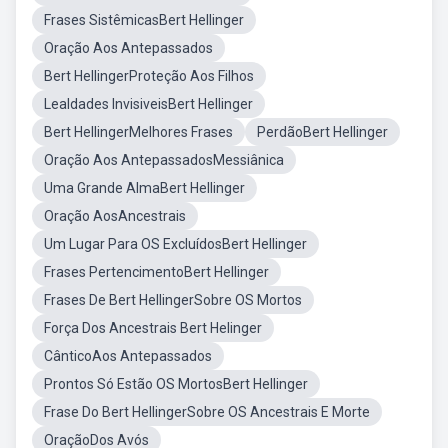
Frases SistêmicasBert Hellinger
Oração Aos Antepassados
Bert HellingerProteção Aos Filhos
Lealdades InvisiveisBert Hellinger
Bert HellingerMelhores Frases
PerdãoBert Hellinger
Oração Aos AntepassadosMessiânica
Uma Grande AlmaBert Hellinger
Oração AosAncestrais
Um Lugar Para OS ExcluídosBert Hellinger
Frases PertencimentoBert Hellinger
Frases De Bert HellingerSobre OS Mortos
Força Dos Ancestrais Bert Helinger
CânticoAos Antepassados
Prontos Só Estão OS MortosBert Hellinger
Frase Do Bert HellingerSobre OS Ancestrais E Morte
OraçãoDos Avós