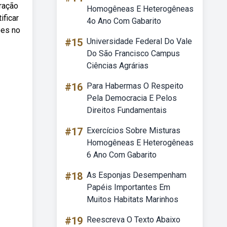
oração
Homogêneas E Heterogêneas
ificar
4o Ano Com Gabarito
ões no
#15
Universidade Federal Do Vale
Do São Francisco Campus
Ciências Agrárias
#16
Para Habermas O Respeito
Pela Democracia E Pelos
Direitos Fundamentais
#17
Exercícios Sobre Misturas
Homogêneas E Heterogêneas
6 Ano Com Gabarito
#18
As Esponjas Desempenham
Papéis Importantes Em
Muitos Habitats Marinhos
#19
Reescreva O Texto Abaixo