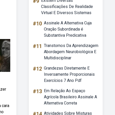
#9
Existem Diversas
Classificações De Realidade
Virtual E Diversos Sistemas
#10
Assinale A Alternativa Cuja
Oração Subordinada é
Substantiva Predicativa
#11
Transtornos Da Aprendizagem
Abordagem Neurobiológica E
Multidisciplinar
#12
Grandezas Diretamente E
Inversamente Proporcionais
Exercícios 7 Ano Pdf
azer
#13
Em Relação Ao Espaço
Agrícola Brasileiro Assinale A
Alternativa Correta
a cara
no
#14
Atividades Sobre Misturas