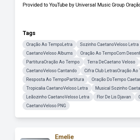
Provided to YouTube by Universal Music Group Oração
Tags
Oração Ao TempoLetra
Sozinho CaetanoVeloso Letra
CaetanoVeloso Albums
Oração Ao TempoCom Desen
PartituraOração Ao Tempo
Terra DeCaetano Veloso
CaetanoVeloso Cantando
Cifra Club LetrasOração A
Resposta Ao TempoPartitura
Oração DoTempo Caeta
Tropicalia CaetanoVeloso Letra
Musical Sozinho Caet
Leãozinho CaetanoVeloso Letra
Flor De Lis Djavan
CaetanoVeloso PNG
Emelie