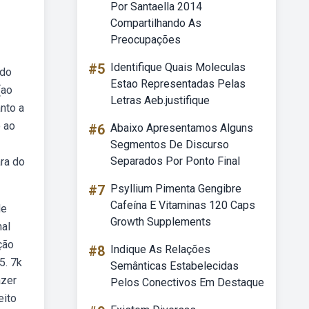
Por Santaella 2014
Compartilhando As
Preocupações
#5
Identifique Quais Moleculas
 do
Estao Representadas Pelas
(ao
Letras Aeb.justifique
anto a
o ao
#6
Abaixo Apresentamos Alguns
Segmentos De Discurso
Separados Por Ponto Final
ra do
#7
Psyllium Pimenta Gengibre
Cafeína E Vitaminas 120 Caps
de
Growth Supplements
nal
ção
#8
Indique As Relações
5. 7k
Semânticas Estabelecidas
azer
Pelos Conectivos Em Destaque
eito