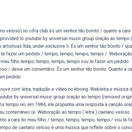
o veloso) no cifra club és um senhor tão bonito / quanto a cara
bprovided to youtube by universal music group oração ao tempo 
artisticas ltda, under exclusive li. És um senhor tão bonito / qu
u te fazer um pedido / tempo, tempo, tempo, tempo /. Weboraçã
o meu filho tempo, tempo, tempo, tempo vou te fazer um pedido
so / deixe um comentário. És um senhor tão bonito. Quanto a ca
 um pedido.
uvir com letra, tradução e vídeo no kboing. Webletra e música 
outube by universal music group oração ao tempo (remixed origi
ôs tempo rei, em 1984, ele propunha uma resposta à canção ora
u conterrâneo (e. Weboração ao tempo ( letra ) caetano veloso. 
to a cara do meu filho / tempo, tempo, tempo, tempo / vou te f
empo de caetano veloso é uma música que reflete sobre o conc