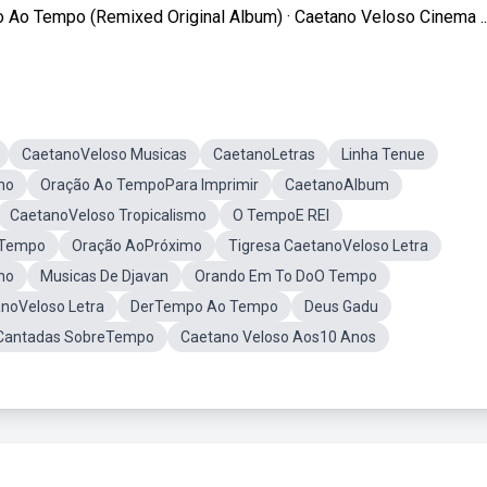
 Ao Tempo (Remixed Original Album) · Caetano Veloso Cinema ..
CaetanoVeloso Musicas
CaetanoLetras
Linha Tenue
ho
Oração Ao TempoPara Imprimir
CaetanoAlbum
CaetanoVeloso Tropicalismo
O TempoE REI
o Tempo
Oração AoPróximo
Tigresa CaetanoVeloso Letra
no
Musicas De Djavan
Orando Em To DoO Tempo
anoVeloso Letra
DerTempo Ao Tempo
Deus Gadu
Cantadas SobreTempo
Caetano Veloso Aos10 Anos