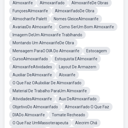
Almoxarife
Almoxarifado
AlmoxarifeDe Obras
FunçoesAlmoxarife
AlmoxarifadoDe Obra
Almocharife Palett
Nomes GleiceAlmoxarife
AvariasDo Almoxarife
Como SerUm Bom Almoxarife
Imagem DeUm Almoxarife Trablhando
Montando Um AlmoxarifeDe Obra
Mensagem ParaO DIA Do Almoxarife
Estocagem
CursoAlmoxarifado
Estoquista EAlmoxarife
AlmoxarifeAtividades
Layout De Armazem
Auxiliar DeAlmoxarife
Aloxarife
O Que Faz OAulixiliar De Almoxarifado
Material De Trabalho ParaUm Almoxarife
AtividadesAlmoxarife
Aux DeAlmoxarifado
ObjetivoDo Almoxarifado
Almoxarifado O Que Faz
DIADo Almoxarife
Tomate Recheado
O Que Faz UmMassoterapeuta
Alecrim Chá