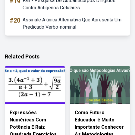
#19
Fan - Pesquisa De Autoanticorpos Dirigidos
Contra Antígenos Celulares
#20
Assinale A única Alternativa Que Apresenta Um
Predicado Verbo-nominal
Related Posts
Expressões
Como Futuro
Numéricas Com
Educador é Muito
Potência E Raiz
Importante Conhecer
Quadrada Exercícios
As Metodologias