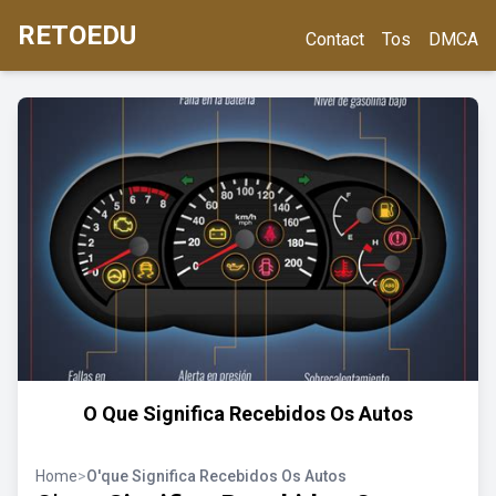
RETOEDU
Contact
Tos
DMCA
O Que Significa Recebidos Os Autos
Home
>
O'que Significa Recebidos Os Autos