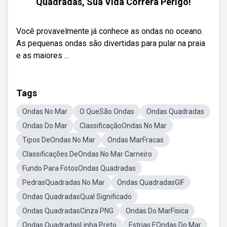
Quadradas, Sua Vida Correrá Perigo!
Você provavelmente já conhece as ondas no oceano.
As pequenas ondas são divertidas para pular na praia
e as maiores ...
Tags
Ondas No Mar
O QueSão Ondas
Ondas Quadradas
Ondas Do Mar
ClassificaçãoOndas No Mar
Tipos DeOndas No Mar
Ondas MarFracas
Classificações DeOndas No Mar Carneiro
Fundo Para FotosOndas Quadradas
PedrasQuadradas No Mar
Ondas QuadradasGIF
Ondas QuadradasQual Significado
Ondas QuadradasCinza PNG
Ondas Do MarFisica
Ondas QuadradasLinha Preto
Estrias EOndas Do Mar