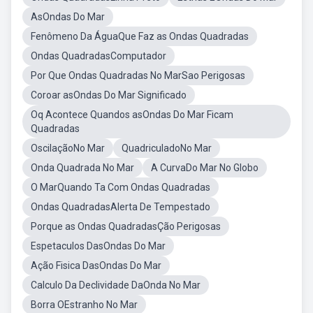
AsOndas Do Mar
Fenômeno Da ÁguaQue Faz as Ondas Quadradas
Ondas QuadradasComputador
Por Que Ondas Quadradas No MarSao Perigosas
Coroar asOndas Do Mar Significado
Oq Acontece Quandos asOndas Do Mar Ficam
Quadradas
OscilaçãoNo Mar
QuadriculadoNo Mar
Onda Quadrada No Mar
A CurvaDo Mar No Globo
O MarQuando Ta Com Ondas Quadradas
Ondas QuadradasAlerta De Tempestado
Porque as Ondas QuadradasÇão Perigosas
Espetaculos DasOndas Do Mar
Ação Fisica DasOndas Do Mar
Calculo Da Declividade DaOnda No Mar
Borra OEstranho No Mar