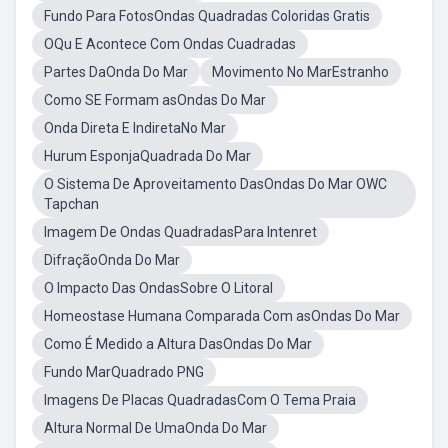
Fundo Para FotosOndas Quadradas Coloridas Gratis
OQu E Acontece Com Ondas Cuadradas
Partes DaOnda Do Mar
Movimento No MarEstranho
Como SE Formam asOndas Do Mar
Onda Direta E IndiretaNo Mar
Hurum EsponjaQuadrada Do Mar
O Sistema De Aproveitamento DasOndas Do Mar OWC
Tapchan
Imagem De Ondas QuadradasPara Intenret
DifraçãoOnda Do Mar
O Impacto Das OndasSobre O Litoral
Homeostase Humana Comparada Com asOndas Do Mar
Como É Medido a Altura DasOndas Do Mar
Fundo MarQuadrado PNG
Imagens De Placas QuadradasCom O Tema Praia
Altura Normal De UmaOnda Do Mar