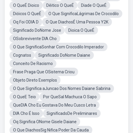
O QueÉ Dioico
Dêitico O QueÉ
Diade O QueÉ
Dióicos O QueÉ
O Que SignificaLágrimas De Crocodilo
Oq Foi ODIA D
O Que DiachosÉ Uma Pessoa Y2K
Significado DoNome Jose
Dioica O QueÉ
OSobrevivente DIA Cho
O Que SignificaSonhar Com Crocodilo Imperador
Cognatos
Significado DoNome Daiane
Conceito De Racismo
Frase Praga Que OSistema Criou
Objeto Direto Exemplos
O Que Significa aJuncao Dos Nomes Daiane Sabrina
O QueE Teio
Por QueSal Machuca O Sapo
QueDIA Cho Eu Gostava Do Meu Cusco Letra
DIA Cho É Isso
SignificadoDe Preliminares
Oq Significa ONome Gisele Daiane
O Que DiachosSig Nifica Poder Da Cauda