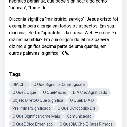
hebraico berakhak, que pode significar algo como
“bênção”, “fonte de.
Diaconia significa “ministério, serviço”. Jesus cristo foi
exemplo para a igreja em todos os aspectos. Em sua
diaconia, ele foi “apóstolo… da nossa. Web — o que é o
dízimo na bíblia? Em sua origem do latim a palavra
dízimo significa décima parte de uma quantia, em
outros palavras, significa 10%.
Tags
DIA Cho
O Que SignificaDamitogosita
O QueÉ Oque
O QueMacho
DIA ChoSignificado
Objeto DiretoO Que Significa
O QueÉ DIA D
PreliminarSignificado
O Que OCrocodilo Diz
O Que SignificaNome Maju
Comunicação
O QueE Dico Emenisco
O QueDIA Cho É Karst Plmdds