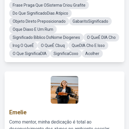
Frase Praga Que OSistema Criou Grafite
Do Que SignificadoDias Atípico
Objeto Direto Preposicionado
GabaritoSignificado
Oque Diaxo E Um Rum
Significado Bíblico DoNome Diogenes
O QueÉ DIA Cho
Irog O QueÉ
O QueÉ Cbuq
QueDIA Cho E Isso
O Que SignificaDIA
SignificaCoxo
Acolher
Emelie
Como mentor, minha dedicação é total ao
desenvolvimento dos alunos no ambiente escolar,