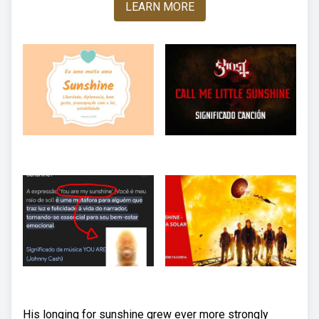
LEARN MORE
His longing for sunshine grew ever more strongly