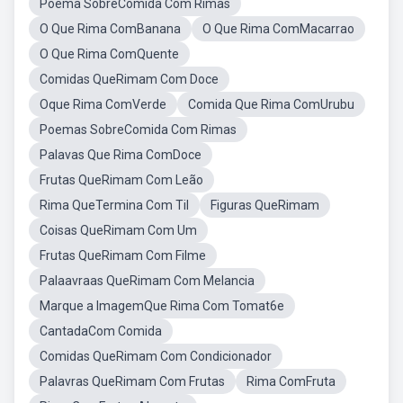
Poema SobreComida Com Rimas
O Que Rima ComBanana
O Que Rima ComMacarrao
O Que Rima ComQuente
Comidas QueRimam Com Doce
Oque Rima ComVerde
Comida Que Rima ComUrubu
Poemas SobreComida Com Rimas
Palavas Que Rima ComDoce
Frutas QueRimam Com Leão
Rima QueTermina Com Til
Figuras QueRimam
Coisas QueRimam Com Um
Frutas QueRimam Com Filme
Palaavraas QueRimam Com Melancia
Marque a ImagemQue Rima Com Tomat6e
CantadaCom Comida
Comidas QueRimam Com Condicionador
Palavras QueRimam Com Frutas
Rima ComFruta