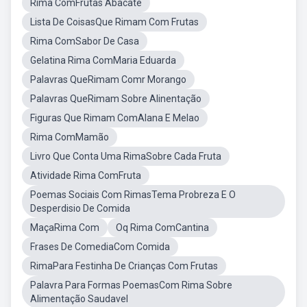
Rima ComFrutas Abacate
Lista De CoisasQue Rimam Com Frutas
Rima ComSabor De Casa
Gelatina Rima ComMaria Eduarda
Palavras QueRimam Comr Morango
Palavras QueRimam Sobre Alinentação
Figuras Que Rimam ComAlana E Melao
Rima ComMamão
Livro Que Conta Uma RimaSobre Cada Fruta
Atividade Rima ComFruta
Poemas Sociais Com RimasTema Probreza E O
Desperdisio De Comida
MaçaRima Com
Oq Rima ComCantina
Frases De ComediaCom Comida
RimaPara Festinha De Crianças Com Frutas
Palavra Para Formas PoemasCom Rima Sobre
Alimentação Saudavel