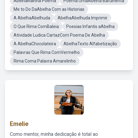
AbelhaRainha Poema
Poema UmaAbelha Barulhenta
Me to Do DaAbelha Com as Historias
A AbelhaAbelhuda
AbelhaAbelhuda Imprimir
O Que Rima ComBaleia
Poesias Infantis aAbelha
Atividade Ludica CartazCom Poema De Abelha
A AbelhaChocolateira
AbelhaTexto Alfabetização
Palavras Que Rima ComVermelho
Rima Coma Palavra Amarelinho
Emelie
Como mentor, minha dedicação é total ao