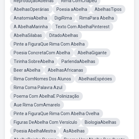
ReproduçãoAbelhas
Rima ComChapeu
AbelhasOperárias
Poesia aAbelha
AbelhasTipos
AnatomiaAbelha
DigiRima
RimaPara Abelha
A AbelhaMarinha
Texto Com AbelhaPinterest
AbelhaSilabas
DitadoAbelhas
Pinte a FiguraQue Rima Com Abelha
Poesia ConcretaCom Abelha
AbelhaGigante
Tirinha SobreAbelha
ParlendaAbelhas
Beer aAbelha
AbelhasAfricanas
Rima ComNomes Dos Alunos
AbelhasEspécies
Rima Coma Palavra Azul
Poema Com AbelhaE Polinização
Aue Rima ComAmarelo
Pinte a FiguraQue Rima Com Abelha Ovelha
Figuras DeAbelha Com Versículo
BiologiaAbelhas
Poesia AbelhaMestra
AsAbelhas