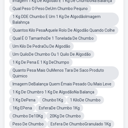
Imagem 1 Kg De Algodão E 1 Kg De ChumboNa Balança
Qual Peso O Peso DeUm Chumbo Pequno
1 Kg DDE Chumbo E Um 1 Kg De AlgodãoImagem
Balahnça
Quantos Kilo PesaAquele Rolo De Algodão Quando Colhe
Qual É O TamanhoDe 1 Tonelada De Chumbo
Um Kilo De PedraOu De Algodão
Um QuiloDe Chumbo Ou 1 Quilo De Algodão
1 Kg De Pena E 1 Kg DeChumpo
Quanto Pesa Mais OuMenos Tara De Saco Produto
Quimico
Imagem DeBalança Quem Émais Pesado Ou Mais Leve
1 Kg De Chumbro 1 Kg De AlgodãoNa Balança
1 Kg DePena
Chunbo1Kg
1 KiloDe Chumbo
1Kg EPena
EsferaDe Chumbo 1Kg
Chumbo De10Kg
20Kg De Chumbo
Peso De Chumbo
Esfera De ChumboGranulado 1Kg