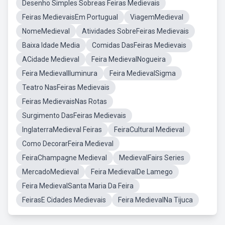
Desenho Simples Sobreas Feiras Medievais
Feiras MedievaisEm Portugual
ViagemMedieval
NomeMedieval
Atividades SobreFeiras Medievais
Baixa Idade Media
Comidas DasFeiras Medievais
ACidade Medieval
Feira MedievalNogueira
Feira MedievalIluminura
Feira MedievalSigma
Teatro NasFeiras Medievais
Feiras MedievaisNas Rotas
Surgimento DasFeiras Medievais
InglaterraMedieval Feiras
FeiraCultural Medieval
Como DecorarFeira Medieval
FeiraChampagne Medieval
MedievalFairs Series
MercadoMedieval
Feira MedievalDe Lamego
Feira MedievalSanta Maria Da Feira
FeirasE Cidades Medievais
Feira MedievalNa Tijuca