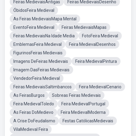
Feiras MedievaisAntigas
Feiras MedievaisDesenho
ÓbidosFeira Medieval
As Feiras MedievaisMapa Mental
EventoFeira Medieval
Feiras MedievaisMapas
Feiras MedievaisNa Idade Media
FotoFeira Medieval
EmblemasFeira Medieval
Feira MedievalDesenhos
FigurinosFeiras Medievais
Imagens DeFeiras Medievais
Feira MedievalPintura
Imagem DasFeiras Medievais
VendedorFeira Medieval
Feiras MedievaisSaltimbancos
Feira MedievalCenario
As FeirasBurgos
Sobreas Feiras Medievais
Feira MedievalToledo
Feira MedievalPortugal
As Feiras DoMedievo
Feira MedievalModerna
A Crise DoFeudalismo
Festas CatólicasMedievais
VilaMedieval Feira