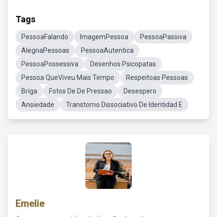
Tags
PessoaFalando
ImagemPessoa
PessoaPassiva
AlegriaPessoas
PessoaAutentica
PessoaPossessiva
Desenhos Psicopatas
Pessoa QueViveu Mais Tempo
Respeitoas Pessoas
Briga
Fotos De De Pressao
Desespero
Ansiedade
Transtorno Dissociativo De Identidad E
Emelie