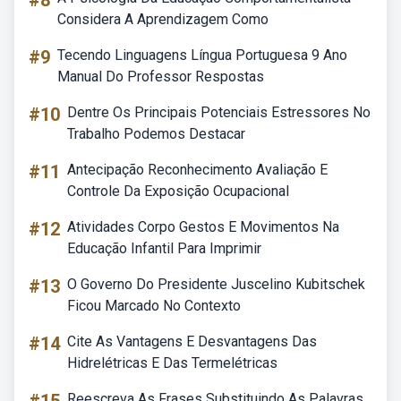
#8
Considera A Aprendizagem Como
#9
Tecendo Linguagens Língua Portuguesa 9 Ano
Manual Do Professor Respostas
#10
Dentre Os Principais Potenciais Estressores No
Trabalho Podemos Destacar
#11
Antecipação Reconhecimento Avaliação E
Controle Da Exposição Ocupacional
#12
Atividades Corpo Gestos E Movimentos Na
Educação Infantil Para Imprimir
#13
O Governo Do Presidente Juscelino Kubitschek
Ficou Marcado No Contexto
#14
Cite As Vantagens E Desvantagens Das
Hidrelétricas E Das Termelétricas
Reescreva As Frases Substituindo As Palavras