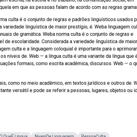
aquela em que as pessoas falam de acordo com as regras gramat
 culta é o conjunto de regras e padrões linguísticos usados p
a variedade linguística de maior prestígio, é. Weba linguagem cul
nuais de gramática. Weba norma culta é o conjunto de regras e
el de escolaridade. Considerada a variedade linguística de maio
uagem culta e a linguagem coloquial é importante para o aprimor
os níveis de. Web — a língua culta é uma variante da língua que 
ituações formais, como escrita acadêmica, discursos. Web — o q
mais, como no meio acadêmico, em textos jurídicos e outros de.
ante versátil e pode se referir a pessoas, lugares, objetos ou i
O QueÉ Língua
NiveisDe Linguagem
PessoaCulta