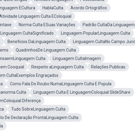
inguagem ECultura
HablaCulta
Acordo Ortográfico
Atividade Linguagem Culta EColoquial
intaxe
Norma Culta ESuas Variações
Padrão CultaDa Linguagem
Linguagem CultaSignificado
Linguagem PopularLinguagem Culta
e
Beneficios DaLinguagem Culta
Linguagem CultaNo Campo Jurid
gems
QuadrinhosDe Linguagem Culta
nsaemLinguagem Culta
Linguagem CultaImagem
gem Cooquial
Respeito aLinguagem Culta
Relações Publicas
em CultaExemplos Engraçados
la
Como Fala Do Roubo NumaLinguagem Culta E Popula
anorma Culta
Linguagem Culta E LinguagemColoquial SlideShare
mColoquial Diferença
ca
Tudo SobreLinguagem Culta
lo De Declaração ProntaLinguagem Culta
da