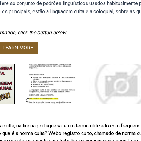
fere ao conjunto de padrões linguísticos usados habitualmente 
s principais, estão a linguagem culta e a coloquial, sobre as q
mation, click the button below.
LEARN MORE
culta, na língua portuguesa, é um termo utilizado com frequênc
o que é a norma culta? Webo registro culto, chamado de norma cu
gem escrita, na escola e no trabalho, na comunicação social, em