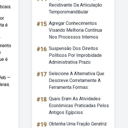
Recidivante Da Articulação
icais.
Temporomandibular
or
#15
Agregar Conhecimentos
ta é
Visando Melhoria Contínua
Nos Processos Internos
r
amento
#16
Suspensão Dos Direitos
é
Políticos Por Improbidade
ue é
Administrativa Prazo
#17
Selecione A Alternativa Que
 Web —
Descreve Corretamente A
deias.
Ferramenta Formas:
#18
Quais Eram As Atividades
Econômicas Praticadas Pelos
Antigos Egípcios
#19
Obtenha Uma Fração Geratriz