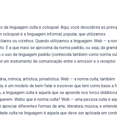
 da linguagem culta e coloquial. Aqui, você descobrirá as princi
 coloquial é a linguagem informal, popular, que utilizamos
liares ou vizinhos. Quando utilizamos a linguagem. Web — a no
to. É a que mais se aproxima da norma padrão, ou seja, da gramá
em o uso da linguagem padrão (conhecida também como norma cul
bé um instrumento de comunicação entre o emissor e o receptor
ária, mímica, artística, jornalística. Web — a norma culta, também
ulta, é um modelo de bem falar e escrever que tem como base a 
a linguagem culta é aquela que se aprende nos livros didáticos
equerem. Webo que é norma culta? Web — uma pessoa culta é aq
reciar diferentes formas de arte, literatura, música, e entende
ade culta na linguagem é aquela que deve ser aplicada em cont