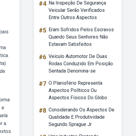
#4
Na Inspeção De Segurança
Veicular Serão Verificados
Entre Outros Aspectos
#5
Eram Sofridos Pelos Escravos
pais
Quando Seus Senhores Não
Estavam Satisfeitos
rma
tica.
#6
Veículo Automotor De Duas
ta).
Rodas Conduzido Em Posição
Sentada Denomina-se
 de
#7
O Planisfério Representa
Aspectos Políticos Ou
Aspectos Físicos Do Globo
forma
 e
#8
Considerando Os Aspectos De
uela
Qualidade E Produtividade
r a.
Segundo Sprague Jr
extos