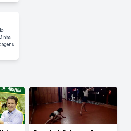
do
Minha
rdagens