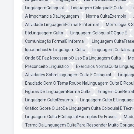
LinguagemColoquial
Linguagem ColoquialE Culta
L
A Importancia DaLinguagem
Norma CultaExemplo
Atividade LinguagemFormal E Informal
Morfologia X S
EtcLinguagem Culta
Linguagem Coloquial OQque É
Comunicação FormalE Informal
Linguagem CultaFras
IquadrinhosDe Linguagem Culta
Linguagem CultaIma
Onde SE Faz NecessarioO Uso Da Linguagem Culta
Me
Preconceito Linguistico
Exercisios NormaCulta Lingua
Atividades SobreLinguagem Culta E Coloquial
Linguag
Enuciado Com O Tema Roubo NaLinguagem Culta E Popu
Figuras De LinguagemNorma Culta
Imagem QueRetrat
Linguagem CultaResumo
Linguagem Culta E Linguage
Gráfico Sobre O UsoDe Linguagem Culta Coloquial E Técni
Linguagem Culta EColoquial Exemplos De Frases
Mode
Termo Da Linguagem CultaPara Responder Muito Obriga