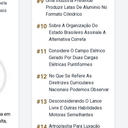
#9
Uma Industria Pretende
pela
Produzir Latas De Aluminio No
uais
Formato Cilindrico
#10
Sobre A Organização Do
Estado Brasileiro Assinale A
Alternativa Correta
#11
Considere O Campo Elétrico
Gerado Por Duas Cargas
Elétricas Puntiformes
#12
No Que Se Refere As
Diretrizes Curriculares
Nacionais Podemos Observar
#13
Desconsiderando O Lance
Livre E Outras Habilidades
ia em
Motoras Semelhantes
lta,
#14
Artroplastia Para Luxação