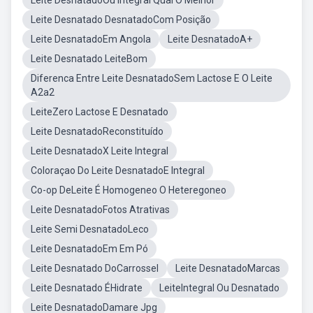
Leite DesnatadoOu Integral Qual O Melhor
Leite Desnatado DesnatadoCom Posição
Leite DesnatadoEm Angola
Leite DesnatadoA+
Leite Desnatado LeiteBom
Diferenca Entre Leite DesnatadoSem Lactose E O Leite
A2a2
LeiteZero Lactose E Desnatado
Leite DesnatadoReconstituído
Leite DesnatadoX Leite Integral
Coloraçao Do Leite DesnatadoE Integral
Co-op DeLeite É Homogeneo O Heteregoneo
Leite DesnatadoFotos Atrativas
Leite Semi DesnatadoLeco
Leite DesnatadoEm Em Pó
Leite Desnatado DoCarrossel
Leite DesnatadoMarcas
Leite Desnatado ÉHidrate
LeiteIntegral Ou Desnatado
Leite DesnatadoDamare Jpg