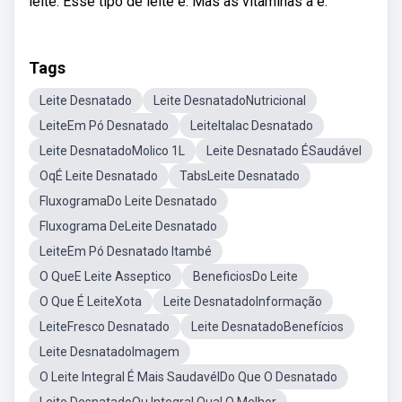
leite. Esse tipo de leite é. Mas as vitaminas a e.
Tags
Leite Desnatado
Leite DesnatadoNutricional
LeiteEm Pó Desnatado
LeiteItalac Desnatado
Leite DesnatadoMolico 1L
Leite Desnatado ÉSaudável
OqÉ Leite Desnatado
TabsLeite Desnatado
FluxogramaDo Leite Desnatado
Fluxograma DeLeite Desnatado
LeiteEm Pó Desnatado Itambé
O QueE Leite Asseptico
BeneficiosDo Leite
O Que É LeiteXota
Leite DesnatadoInformação
LeiteFresco Desnatado
Leite DesnatadoBenefícios
Leite DesnatadoImagem
O Leite Integral É Mais SaudavélDo Que O Desnatado