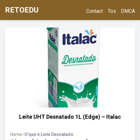
RETOEDU
Contact
Tos
DMCA
Leite UHT Desnatado 1L (Edge) – Italac
Home
>
O'que é Leite Desnatado