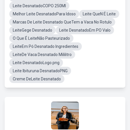
Leite DesnatadoCOPO 250Ml
Melhor Leite DesnatadoPara Idoso
Leite QueN É Leite
Marcas De Leite Desnatado QueTem a Vaca No Rotulo
LeiteGege Desnatado
Leite DesnatadoEm PO Valo
O Que É LeiteNão Pasteurizado
LeiteEm Pó Desnatado Ingredientes
LeiteDe Vaca Desnatado Mililitro
Leite DesnatadoLogo.png
Leite Ibituruna DesnatadoPNG
Creme DeLeite Desnatado