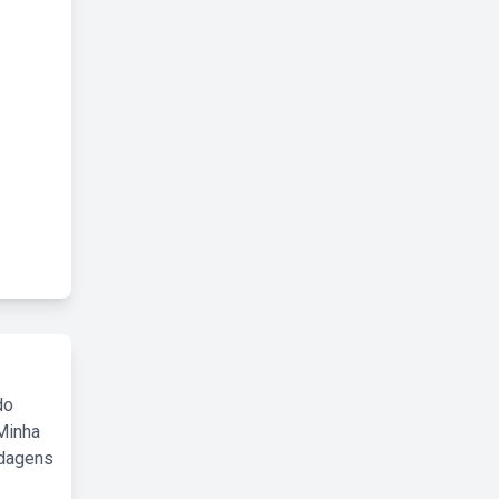
do
Minha
rdagens