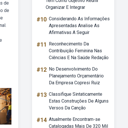
Tem Como Objetivo Reunir
as de
Organizar E Integrar
io de
de
#10
Considerando As Informações
nal.
Apresentadas Analise As
Afirmativas A Seguir
e
#11
Reconhecimento Da
Contribuição Feminina Nas
Ciências E Na Saúde Redação
#12
No Desenvolvimento Do
Planejamento Orçamentário
Da Empresa Copresi Ruiz
#13
Classifique Sintaticamente
Estas Construções De Alguns
Versos Da Canção
#14
Atualmente Encontram-se
Catalogadas Mais De 320 Mil