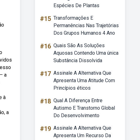
Espécies De Plantas
#15
Transformações E
ão
Permanências Nas Trajetórias
Dos Grupos Humanos 4 Ano
#16
Quais São As Soluções
o
Aquosas Contendo Uma única
lvidos
Substância Dissolvida
cesso
#17
Assinale A Alternativa Que
— a
Apresenta Uma Atitude Com
s
Princípios éticos
e à
#18
Qual A Diferença Entre
Autismo E Transtorno Global
o, a
Do Desenvolvimento
#19
Assinale A Alternativa Que
Apresenta Um Recurso Da