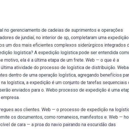
ial no gerenciamento de cadeias de suprimentos e operações
radores de jundiaí, no interior de sp, completaram uma expedição
os um dos mais eficientes complexos siderúrgicos integrados 
ição logística? A expedição logística pode ser entendida com
se motivo, ela é a última etapa de um frete. Web — o que é a
ltima atividade do processo de logística de distribuição. Weba
es dentro de uma operação logística, agregando benefícios par
 logística, a expedição é um conjunto de tarefas sequenciais
serão enviados para o. Webo processo de expedição é uma eta
a empresa.
regues aos clientes. Web — o processo de expedição na logístic
 emite os documentos, como romaneios, manifestos e. Web — h
cível de cara — a proa do navio pairando na escuridão das