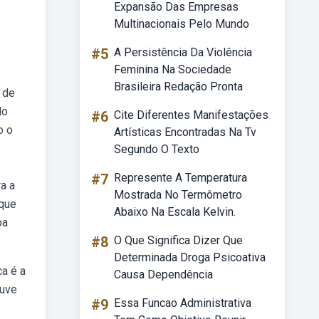
Expansão Das Empresas
Multinacionais Pelo Mundo
#5
A Persistência Da Violência
Feminina Na Sociedade
Brasileira Redação Pronta
 de
do
#6
Cite Diferentes Manifestações
o o
Artísticas Encontradas Na Tv
Segundo O Texto
#7
Represente A Temperatura
a a
Mostrada No Termômetro
 que
Abaixo Na Escala Kelvin.
pa
#8
O Que Significa Dizer Que
Determinada Droga Psicoativa
a é a
Causa Dependência
ouve
#9
Essa Funcao Administrativa