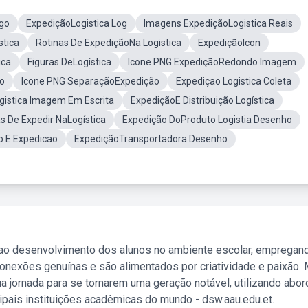
ogo
ExpediçãoLogistica Log
Imagens ExpediçãoLogistica Reais
stica
Rotinas De ExpediçãoNa Logistica
ExpediçãoIcon
ica
Figuras DeLogística
Icone PNG ExpediçãoRedondo Imagem
ão
Icone PNG SeparaçãoExpedição
Expediçao Logistica Coleta
gistica Imagem Em Escrita
ExpediçãoE Distribuição Logística
s De Expedir NaLogística
Expedição DoProduto Logistia Desenho
o E Expedicao
ExpediçãoTransportadora Desenho
 ao desenvolvimento dos alunos no ambiente escolar, empregan
nexões genuínas e são alimentados por criatividade e paixão. 
a jornada para se tornarem uma geração notável, utilizando abo
ipais instituições acadêmicas do mundo - dsw.aau.edu.et.