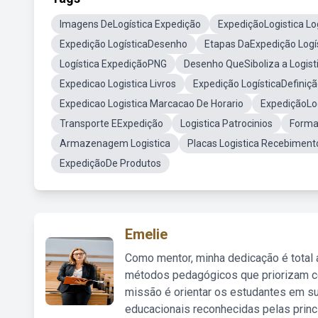
Imagens DeLogística Expedição
ExpediçãoLogistica L
Expedição LogísticaDesenho
Etapas DaExpedição Logí
Logística ExpediçãoPNG
Desenho QueSiboliza a Logist
Expedicao Logistica Livros
Expedição LogísticaDefiniç
Expedicao Logistica Marcacao De Horario
ExpediçãoLo
Transporte EExpedição
Logistica Patrocinios
Forma
Armazenagem Logistica
Placas Logistica Recebiment
ExpediçãoDe Produtos
Emelie
Como mentor, minha dedicação é total
métodos pedagógicos que priorizam co
missão é orientar os estudantes em su
educacionais reconhecidas pelas princ