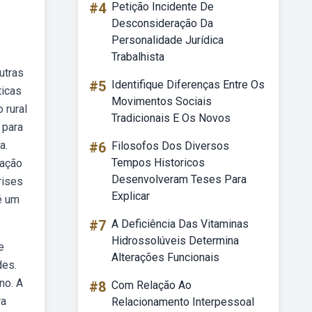
#4
Petição Incidente De
Desconsideração Da
Personalidade Jurídica
Trabalhista
utras
#5
Identifique Diferenças Entre Os
ticas
Movimentos Sociais
 rural
Tradicionais E Os Novos
 para
a.
#6
Filosofos Dos Diversos
Tempos Historicos
zação
Desenvolveram Teses Para
rises
Explicar
é um
#7
A Deficiência Das Vitaminas
Hidrossolúveis Determina
e
Alterações Funcionais
des.
no. A
#8
Com Relação Ao
ra
Relacionamento Interpessoal