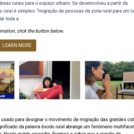
eas rurais para o espaço urbano. Se desenvolveu a partir da
rural é simples: “migração de pessoas da zona rural para um c
r toda a.
mation, click the button below.
LEARN MORE
 usado para designar o movimento de migração das grandes ci
nificado da palavra êxodo rural abrange um fenômeno multiface
 Neste quinto episódio, ficamos a saber que a criação da