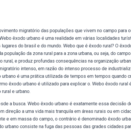
ovimento migratório das populações que vivem no campo para o
 Webo êxodo urbano é uma realidade em várias localidades turís
 lugares do brasil e do mundo. Webo que é êxodo rural? O êxodo
a população da zona rural para a zona urbana, ou seja, do campo
rural, e produz profundas consequências na organização urban
igratório intenso, em razão do intenso processo de industriali
o urbano é uma prática utilizada de tempos em tempos quando c
rmo êxodo urbano é utilizado para explicar o. Webo êxodo rural 
rural e urbano.
desde a busca. Webo êxodo urbano é exatamente essa decisão d
em direção a uma vida mais tranquila em áreas rurais ou em cida
te e em massa do campo, o contrário é denominado êxodo urba
do urbano consiste na fuga das pessoas das grades cidades pa