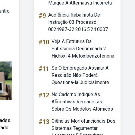
Marque A Alternativa Incorreta
entro
#9
Audiência Trabalhista De
Instrução 03 Processo:
0024987-32.2016.5.24.0007
#10
Veja A Estrutura Da
Substância Denominada 2
Hidroxi 4 Metoxibenzofenona
#11
Se O Empregado Assinar A
Rescisão Não Poderá
Questioná-la Judicialmente
#12
No Caderno Indique As
Afirmativas Verdadeiras
Sobre Os Modelos Atômicos
dades
#13
Ciências Morfofuncionais Dos
tado
Sistemas Tegumentar