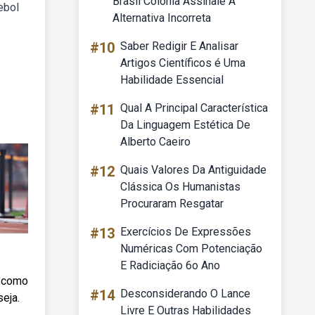
Brasil Colônia Assinale A
ebol
Alternativa Incorreta
#10
Saber Redigir E Analisar
Artigos Científicos é Uma
Habilidade Essencial
#11
Qual A Principal Característica
Da Linguagem Estética De
Alberto Caeiro
#12
Quais Valores Da Antiguidade
Clássica Os Humanistas
Procuraram Resgatar
#13
Exercícios De Expressões
Numéricas Com Potenciação
E Radiciação 6o Ano
a como
#14
Desconsiderando O Lance
eja.
Livre E Outras Habilidades