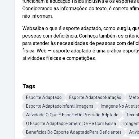
funcionam a educação física inclusiva e os esportes
Considerando as informações do texto, é correto afi
não informam.
Websaiba o que é esporte adaptado, como surgiu, qua
pessoas com deficiência. Conheça também os critéri
para atender às necessidades de pessoas com deficiên
física. Web — esporte adaptado é uma prática esport
atividades físicas e competições.
Tags
Esporte Adaptado
Esporte AdaptadoNatação
Meto
Esporte AdaptadoInfantil Imagens
Imagens No Atleti
Atividade O Que É EsporteDe Precisão Adptado
Tecnol
O Esporte AdaptadoHomem De Pé Com Bolsa
Imagem
Beneficios Do Esporte AdaptadoPara Deficientes
Ativ