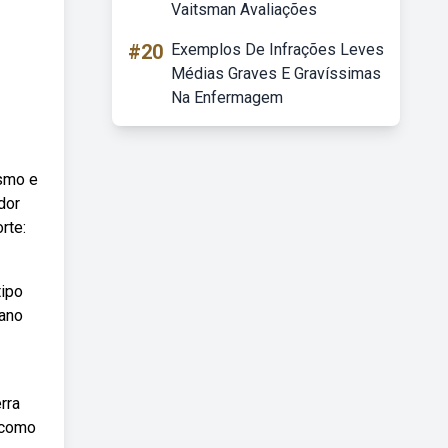
Vaitsman Avaliações
#20
Exemplos De Infrações Leves
Médias Graves E Gravíssimas
Na Enfermagem
ismo e
dor
rte:
tipo
mano
rra
 como