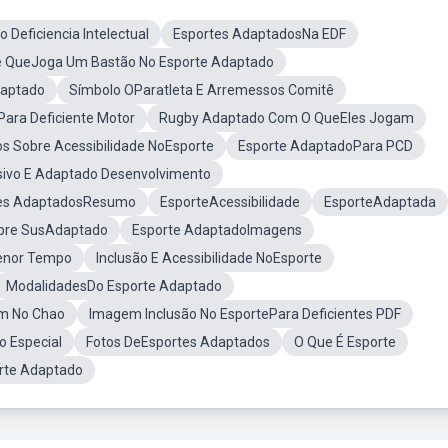
Deficiencia Intelectual
Esportes AdaptadosNa EDF
de QueJoga Um Bastão No Esporte Adaptado
daptado
Símbolo OParatleta E Arremessos Comitê
Para Deficiente Motor
Rugby Adaptado Com O QueEles Jogam
os Sobre Acessibilidade NoEsporte
Esporte AdaptadoPara PCD
sivo E Adaptado Desenvolvimento
es AdaptadosResumo
EsporteAcessibilidade
EsporteAdaptada
obre SusAdaptado
Esporte AdaptadoImagens
enor Tempo
Inclusão E Acessibilidade NoEsporte
ModalidadesDo Esporte Adaptado
m No Chao
Imagem Inclusão No EsportePara Deficientes PDF
o Especial
Fotos DeEsportes Adaptados
O Que É Esporte
te Adaptado