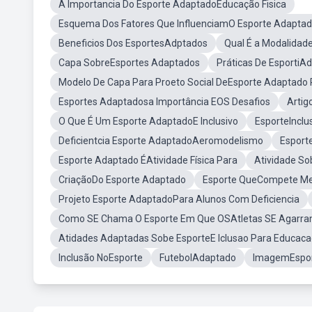
A Importancia Do Esporte AdaptadoEducação Fisica
Esquema Dos Fatores Que InfluenciamO Esporte Adaptado 
Beneficios Dos EsportesAdptados
Qual É a Modalida
Capa SobreEsportes Adaptados
Práticas De EsportiA
Modelo De Capa Para Proeto Social DeEsporte Adaptado 
Esportes Adaptadosa Importância EOS Desafios
Artig
O Que É Um Esporte AdaptadoE Inclusivo
EsporteInclu
Deficientcia Esporte AdaptadoAeromodelismo
Esport
Esporte Adaptado ÉAtividade Física Para
Atividade S
CriaçãoDo Esporte Adaptado
Esporte QueCompete M
Projeto Esporte AdaptadoPara Alunos Com Deficiencia
Como SE Chama O Esporte Em Que OSAtletas SE Agarra
Atidades Adaptadas Sobe EsporteE Iclusao Para Educaca
Inclusão NoEsporte
FutebolAdaptado
ImagemEspor