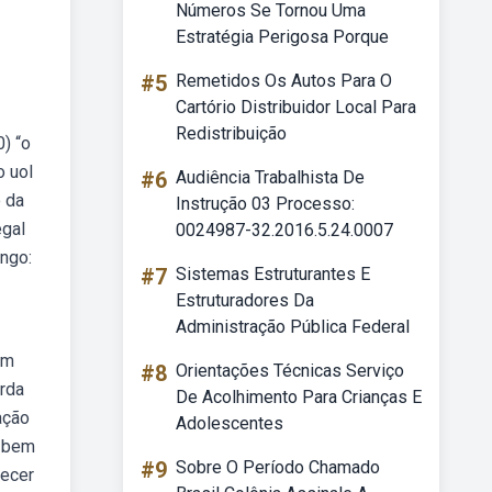
Números Se Tornou Uma
Estratégia Perigosa Porque
#5
Remetidos Os Autos Para O
Cartório Distribuidor Local Para
Redistribuição
) “o
o uol
#6
Audiência Trabalhista De
o da
Instrução 03 Processo:
egal
0024987-32.2016.5.24.0007
engo:
#7
Sistemas Estruturantes E
Estruturadores Da
Administração Pública Federal
em
#8
Orientações Técnicas Serviço
arda
De Acolhimento Para Crianças E
ação
Adolescentes
o bem
#9
Sobre O Período Chamado
recer