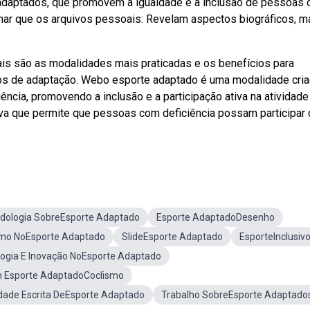
 adaptados, que promovem a igualdade e a inclusão de pessoas 
rmar que os arquivos pessoais: Revelam aspectos biográficos, m
is são as modalidades mais praticadas e os benefícios para
os de adaptação. Webo esporte adaptado é uma modalidade cri
cia, promovendo a inclusão e a participação ativa na atividade
iva que permite que pessoas com deficiência possam participar
dologia SobreEsporte Adaptado
Esporte AdaptadoDesenho
smo NoEsporte Adaptado
SlideEsporte Adaptado
EsporteInclusiv
ogia E Inovação NoEsporte Adaptado
 Esporte AdaptadoCoclismo
idade Escrita DeEsporte Adaptado
Trabalho SobreEsporte Adaptado