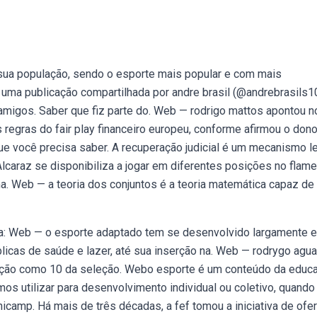
a sua população, sendo o esporte mais popular e com mais
uma publicação compartilhada por andre brasil (@andrebrasils10
s amigos. Saber que fiz parte do. Web — rodrigo mattos apontou n
regras do fair play financeiro europeu, conforme afirmou o don
que você precisa saber. A recuperação judicial é um mecanismo l
 Alcaraz se disponibiliza a jogar em diferentes posições no flam
a. Web — a teoria dos conjuntos é a teoria matemática capaz de
a: Web — o esporte adaptado tem se desenvolvido largamente 
licas de saúde e lazer, até sua inserção na. Web — rodrygo agu
tação como 10 da seleção. Webo esporte é um conteúdo da educ
os utilizar para desenvolvimento individual ou coletivo, quand
icamp. Há mais de três décadas, a fef tomou a iniciativa de ofe