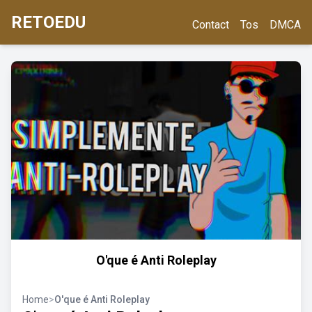
RETOEDU
Contact
Tos
DMCA
O'que é Anti Roleplay
Home
>
O'que é Anti Roleplay