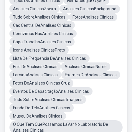
Tipos DeAnalises Clinicas
HematologiaO Que É
Analises ClinicasZoeira
Analises ClinicasBackground
Tudo SobreAnalises Clinicas
FotosAnalises Clinicas
Cac Central DeAnalises Clinicas
Coenzimas NasAnalises Clinicas
Capa TrabalhoAnalises Clinicas
Icone Analises ClinicasPreto
Lista De Frequencia DeAnalises Clinicas
Erro DeAnalises Clinicas
Analises ClinicasNome
LaminaAnalises Clinicas
Exames DeAnalises Clinicas
Fotos DeAnalises Clinicas Cruz
Eventos De CapacitaçãoAnalises Clinicas
Tudo SobreAnalises Clinicas Imagens
Fundo De TelaAnalises Clinicas
Museu DaAnalises Clinicas
O Que Tem QuePossamos LaVar No Laboratorio De
Analises Clinicas