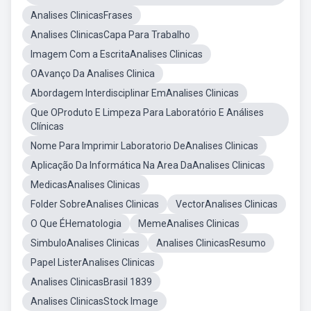
Analises ClinicasFrases
Analises ClinicasCapa Para Trabalho
Imagem Com a EscritaAnalises Clinicas
OAvanço Da Analises Clinica
Abordagem Interdisciplinar EmAnalises Clinicas
Que OProduto E Limpeza Para Laboratório E Análises
Clínicas
Nome Para Imprimir Laboratorio DeAnalises Clinicas
Aplicação Da Informática Na Area DaAnalises Clinicas
MedicasAnalises Clinicas
Folder SobreAnalises Clinicas
VectorAnalises Clinicas
O Que ÉHematologia
MemeAnalises Clinicas
SimbuloAnalises Clinicas
Analises ClinicasResumo
Papel ListerAnalises Clinicas
Analises ClinicasBrasil 1839
Analises ClinicasStock Image