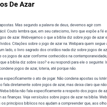
gos De Azar
u apostas. Mas segundo a palavra de deus, devemos agir com
fácil. Couto lembra que, em seu catecismo, livro que expõe a fé e
jogos de azar. Webvejamos o que a bíblia diz sobre jogo de azar 
olvidos. Citações sobre o jogo de azar na. Webpara quem segue 
r um lado, o livro sagrado dos cristãos nada diz sobre jogos de a
nte os jogos de azar conforme conhecidos na contemporaneidade
ue a bíblia diz sobre isso? e eu respondi para ele o seguinte: I
ondene jogos de azar, loteria, até porque não.
na especificamente o ato de jogar. Não condena apostas ou lotér
ão fala diretamente sobre jogos de azar, mas deixa claro que não
Weba bíblia não fala especificamente a respeito dos jogos de az
 as finanças. Veja versículos sobre jogos de azar na bíblia. We
s os princípios bíblicos nos ajudam a compreender que, aos olh