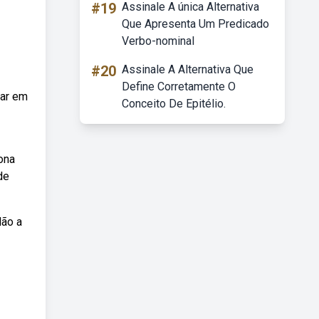
#19
Assinale A única Alternativa
Que Apresenta Um Predicado
Verbo-nominal
#20
Assinale A Alternativa Que
Define Corretamente O
tar em
Conceito De Epitélio.
iona
de
Não a