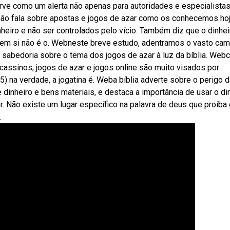
rve como um alerta não apenas para autoridades e especialista
ão fala sobre apostas e jogos de azar como os conhecemos hoj
iro e não ser controlados pelo vício. Também diz que o dinhei
 em si não é o. Webneste breve estudo, adentramos o vasto ca
sabedoria sobre o tema dos jogos de azar à luz da bíblia. We
cassinos, jogos de azar e jogos online são muito visados por
) na verdade, a jogatina é. Weba bíblia adverte sobre o perigo d
dinheiro e bens materiais, e destaca a importância de usar o di
 Não existe um lugar específico na palavra de deus que proíba 
.