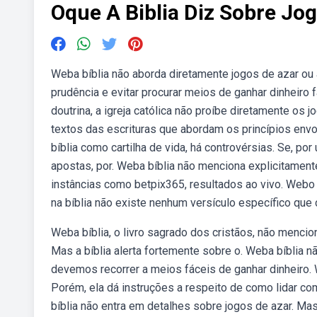
Oque A Biblia Diz Sobre Jo
Weba bíblia não aborda diretamente jogos de azar o
prudência e evitar procurar meios de ganhar dinheiro 
doutrina, a igreja católica não proíbe diretamente os 
textos das escrituras que abordam os princípios env
bíblia como cartilha de vida, há controvérsias. Se, po
apostas, por. Weba bíblia não menciona explicitame
instâncias como betpix365, resultados ao vivo. Webo q
na bíblia não existe nenhum versículo específico que c
Weba bíblia, o livro sagrado dos cristãos, não mencio
Mas a bíblia alerta fortemente sobre o. Weba bíblia n
devemos recorrer a meios fáceis de ganhar dinheiro. 
Porém, ela dá instruções a respeito de como lidar com
bíblia não entra em detalhes sobre jogos de azar. Ma