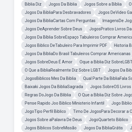
Biblia Diz
Jogos Da Biblia
Jogos Sobre a Bíblia
O
Jogos Da BibliaPara Desbravadores
Jogos DeVideo Ga
Jogos Da BibliaCartas Com Perguntas
ImagensDe Jogo
Jogos DeAprender Sobre Deus
JogosPratico Livros Da 
Jogos Da Bíblia SobreEspaço Tabuleiros Comprar Americ
Jogos Biblico DeTabuleiro Para Imprimir PDF
Historia 
Jogos Da BíbliaDo Brasil Tabuleiros Comprar Americanas
Jogos SobreDeus É Amor
Oque a Biblia Diz SobreLGB
O Que a BibliaRealmente Diz Sobre LGBT
Jogos Da Bib
JogosBiblicos Mes Da Biblia
Qual Parte Da BibliaFala 
Baixaki Jogos Da BibliaSagrada
Jogos SobreOS Livros 
Regras DoJogo Da Bliblia
O Que a Bíblia Diz Sobre Jo
Pense Rapido Joo Biblico Ministerio Infantil
Jogo Bibl
JogoTipo Perfil Biblico
Timo De JogosPara Decorar a O
Jogos Sobre aPalavra De Deus
JogoQuarteto Biblico
Jogos Bíblicos SobreMissão
Jogos Da BíbliaGrátis
J