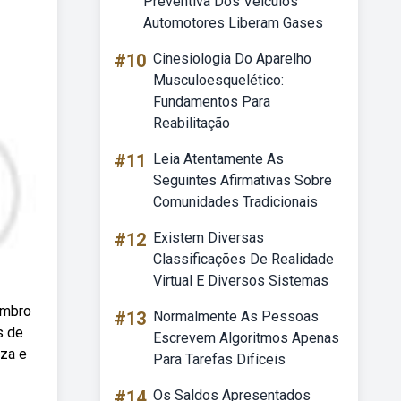
Preventiva Dos Veículos
Automotores Liberam Gases
#10
Cinesiologia Do Aparelho
Musculoesquelético:
Fundamentos Para
Reabilitação
#11
Leia Atentamente As
Seguintes Afirmativas Sobre
Comunidades Tradicionais
#12
Existem Diversas
Classificações De Realidade
Virtual E Diversos Sistemas
tembro
#13
Normalmente As Pessoas
s de
Escrevem Algoritmos Apenas
eza e
Para Tarefas Difíceis
#14
Os Saldos Apresentados