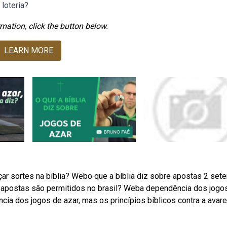
 loteria?
mation, click the button below.
LEARN MORE
ançar sortes na bíblia? Webo que a bíblia diz sobre apostas 2 se
e apostas são permitidos no brasil? Weba dependência dos jogo
cia dos jogos de azar, mas os princípios bíblicos contra a avar