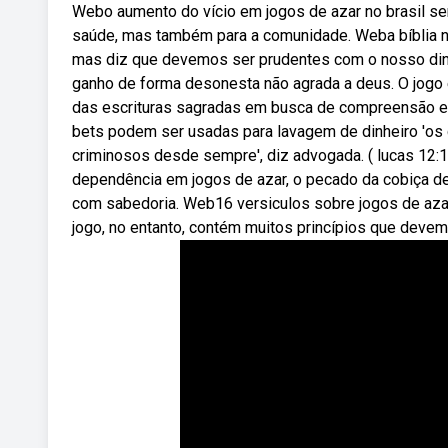
Webo aumento do vício em jogos de azar no brasil se
saúde, mas também para a comunidade. Weba bíblia n
mas diz que devemos ser prudentes com o nosso dinhe
ganho de forma desonesta não agrada a deus. O jogo
das escrituras sagradas em busca de compreensão e 
bets podem ser usadas para lavagem de dinheiro 'os 
criminosos desde sempre', diz advogada. ( lucas 12:15
dependência em jogos de azar, o pecado da cobiça de 
com sabedoria. Web16 versiculos sobre jogos de azar.
jogo, no entanto, contém muitos princípios que devem