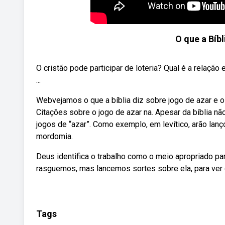
O que a Bíbl
O cristão pode participar de loteria? Qual é a relação 
...
Webvejamos o que a bíblia diz sobre jogo de azar e o
Citações sobre o jogo de azar na. Apesar da bíblia nã
jogos de “azar”. Como exemplo, em levítico, arão lanç
mordomia.
Deus identifica o trabalho como o meio apropriado par
rasguemos, mas lancemos sortes sobre ela, para ver d
Tags