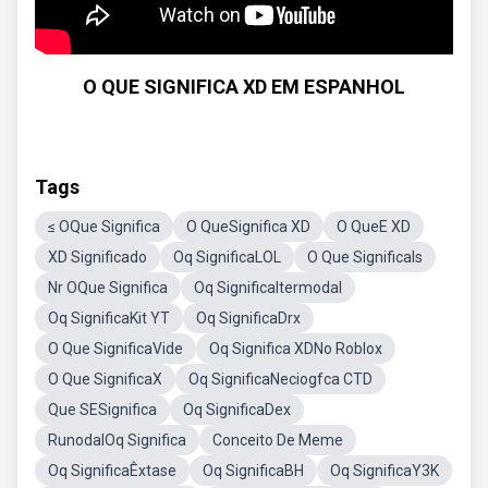
O QUE SIGNIFICA XD EM ESPANHOL
Tags
≤ OQue Significa
O QueSignifica XD
O QueE XD
XD Significado
Oq SignificaLOL
O Que SignificaIs
Nr OQue Significa
Oq SignificaItermodal
Oq SignificaKit YT
Oq SignificaDrx
O Que SignificaVide
Oq Significa XDNo Roblox
O Que SignificaX
Oq SignificaNeciogfca CTD
Que SESignifica
Oq SignificaDex
RunodalOq Significa
Conceito De Meme
Oq SignificaÊxtase
Oq SignificaBH
Oq SignificaY3K