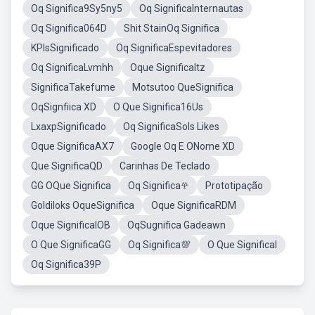
Oq Significa9Sy5ny5
Oq SignificaInternautas
Oq Significa064D
Shit StainOq Significa
KPIsSignificado
Oq SignificaEspevitadores
Oq SignificaLvmhh
Oque SignificaItz
SignificaTakefume
Motsutoo QueSignifica
OqSignfiica XD
O Que Significa16Us
LxaxpSignificado
Oq SignificaSols Likes
Oque SignificaAX7
Google Oq E ONome XD
Que SignificaQD
Carinhas De Teclado
GG OQue Significa
Oq Significa𖣂
Prototipação
Goldiloks OqueSignifica
Oque SignificaRDM
Oque SignificaIOB
OqSugnifica Gadeawn
O Que SignificaGG
Oq Significa💯
O Que SignificaI
Oq Significa39P