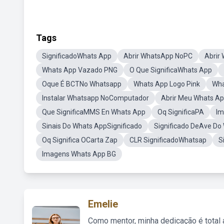
Tags
SignificadoWhats App
Abrir WhatsApp NoPC
Abrir
Whats App Vazado PNG
O Que SignificaWhats App
Oque É BCTNo Whatsapp
Whats App Logo Pink
Wha
Instalar Whatsapp NoComputador
Abrir Meu Whats A
Que SignificaMMS En Whats App
Oq SignificaPA
Im
Sinais Do Whats AppSignificado
Significado DeAve Do
Oq Significa OCarta Zap
CLR SignificadoWhatsap
S
Imagens Whats App BG
Emelie
Como mentor, minha dedicação é total