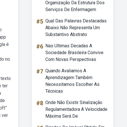
Organização Da Estrutura Dos
Serviços De Enfermagem
#5
Qual Das Palavras Destacadas
Abaixo Não Representa Um
o
Substantivo Abstrato
app
gla é
#6
Nas Ultimas Decadas A
Sociedade Brasileira Convive
do no.
Com Novas Perspectivas
#7
Quando Avaliamos A
Aprendizagem Também
 texto
Necessitamos Escolher As
 ter
Técnicas
a
 de
#8
Onde Não Existir Sinalização
pft”
Regulamentadora A Velocidade
 ver
Máxima Será De