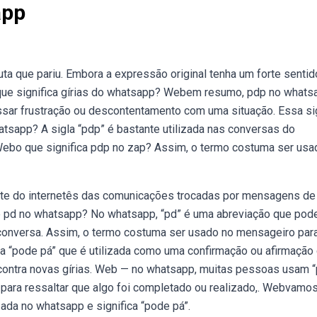
app
uta que pariu. Embora a expressão original tenha um forte sentid
 que significa gírias do whatsapp? Webem resumo, pdp no whats
ressar frustração ou descontentamento com uma situação. Essa si
tsapp? A sigla “pdp” é bastante utilizada nas conversas do
Webo que significa pdp no zap? Assim, o termo costuma ser usa
te do internetês das comunicações trocadas por mensagens de
é pd no whatsapp? No whatsapp, “pd” é uma abreviação que pode
 conversa. Assim, o termo costuma ser usado no mensageiro par
ia “pode pá” que é utilizada como uma confirmação ou afirmação
contra novas gírias. Web — no whatsapp, muitas pessoas usam “
a para ressaltar que algo foi completado ou realizado,. Webvamos
izada no whatsapp e significa “pode pá”.