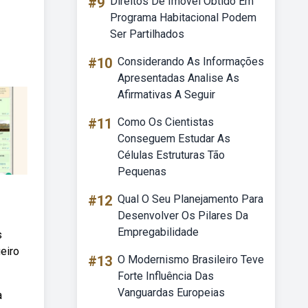
#9
Direitos De Imóvel Obtido Em
Programa Habitacional Podem
Ser Partilhados
#10
Considerando As Informações
Apresentadas Analise As
Afirmativas A Seguir
#11
Como Os Cientistas
Conseguem Estudar As
Células Estruturas Tão
Pequenas
#12
Qual O Seu Planejamento Para
Desenvolver Os Pilares Da
Empregabilidade
s
eiro
#13
O Modernismo Brasileiro Teve
Forte Influência Das
Vanguardas Europeias
a