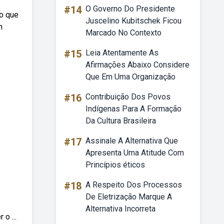
#14
O Governo Do Presidente
 o que
Juscelino Kubitschek Ficou
m
Marcado No Contexto
#15
Leia Atentamente As
Afirmações Abaixo Considere
Que Em Uma Organização
#16
Contribuição Dos Povos
Indígenas Para A Formação
Da Cultura Brasileira
#17
Assinale A Alternativa Que
Apresenta Uma Atitude Com
Princípios éticos
#18
A Respeito Dos Processos
De Eletrização Marque A
Alternativa Incorreta
o ...