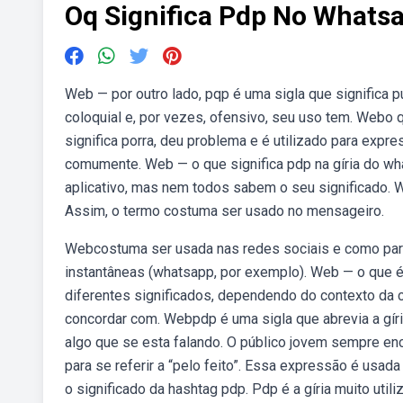
Oq Significa Pdp No Whats
Web — por outro lado, pqp é uma sigla que significa p
coloquial e, por vezes, ofensivo, seu uso tem. Webo
significa porra, deu problema e é utilizado para exp
comumente. Web — o que significa pdp na gíria do wha
aplicativo, mas nem todos sabem o seu significado. 
Assim, o termo costuma ser usado no mensageiro.
Webcostuma ser usada nas redes sociais e como par
instantâneas (whatsapp, por exemplo). Web — o que 
diferentes significados, dependendo do contexto da
concordar com. Webpdp é uma sigla que abrevia a gír
algo que se esta falando. O público jovem sempre en
para se referir a “pelo feito”. Essa expressão é usad
o significado da hashtag pdp. Pdp é a gíria muito util