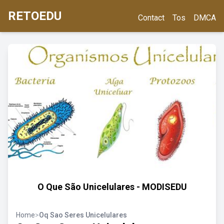
RETOEDU
Contact
Tos
DMCA
O Que São Unicelulares - MODISEDU
Home
>
Oq Sao Seres Unicelulares