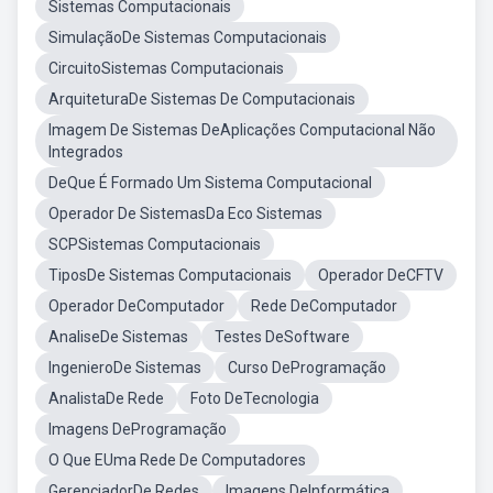
Sistemas Computacionais
SimulaçãoDe Sistemas Computacionais
CircuitoSistemas Computacionais
ArquiteturaDe Sistemas De Computacionais
Imagem De Sistemas DeAplicações Computacional Não
Integrados
DeQue É Formado Um Sistema Computacional
Operador De SistemasDa Eco Sistemas
SCPSistemas Computacionais
TiposDe Sistemas Computacionais
Operador DeCFTV
Operador DeComputador
Rede DeComputador
AnaliseDe Sistemas
Testes DeSoftware
IngenieroDe Sistemas
Curso DeProgramação
AnalistaDe Rede
Foto DeTecnologia
Imagens DeProgramação
O Que EUma Rede De Computadores
GerenciadorDe Redes
Imagens DeInformática