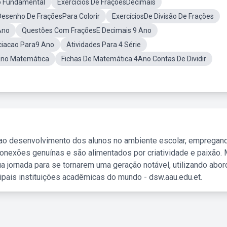
o Fundamental
Exercícios De FraçõesDecimais
Desenho De FraçõesPara Colorir
ExercíciosDe Divisão De Frações
Ano
Questões Com FraçõesE Decimais 9 Ano
iciacao Para9 Ano
Atividades Para 4 Série
Ano Matemática
Fichas De Matemática 4Ano Contas De Dividir
 ao desenvolvimento dos alunos no ambiente escolar, empregan
nexões genuínas e são alimentados por criatividade e paixão. 
a jornada para se tornarem uma geração notável, utilizando abo
ipais instituições acadêmicas do mundo - dsw.aau.edu.et.