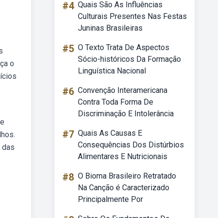
#4
Quais São As Influências
Culturais Presentes Nas Festas
Juninas Brasileiras
#5
O Texto Trata De Aspectos
s
Sócio-históricos Da Formação
ça o
Linguística Nacional
ícios
#6
Convenção Interamericana
Contra Toda Forma De
Discriminação E Intolerância
de
#7
Quais As Causas E
lhos.
Consequências Dos Distúrbios
s das
Alimentares E Nutricionais
#8
O Bioma Brasileiro Retratado
Na Canção é Caracterizado
Principalmente Por