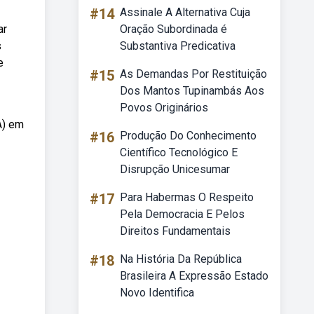
#14
Assinale A Alternativa Cuja
ar
Oração Subordinada é
s
Substantiva Predicativa
e
#15
As Demandas Por Restituição
Dos Mantos Tupinambás Aos
Povos Originários
A) em
#16
Produção Do Conhecimento
Científico Tecnológico E
Disrupção Unicesumar
#17
Para Habermas O Respeito
Pela Democracia E Pelos
Direitos Fundamentais
#18
Na História Da República
Brasileira A Expressão Estado
Novo Identifica