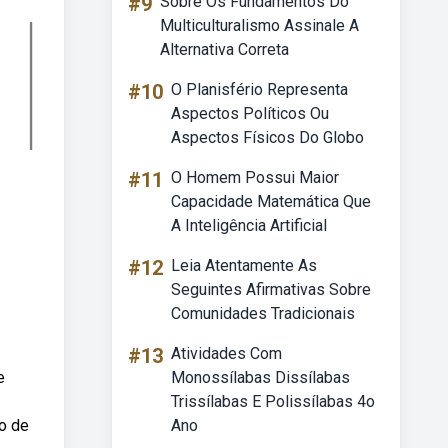
#9
Sobre Os Fundamentos Do
Multiculturalismo Assinale A
Alternativa Correta
#10
O Planisfério Representa
Aspectos Políticos Ou
Aspectos Físicos Do Globo
#11
O Homem Possui Maior
Capacidade Matemática Que
A Inteligência Artificial
#12
Leia Atentamente As
Seguintes Afirmativas Sobre
Comunidades Tradicionais
#13
Atividades Com
e
Monossílabas Dissílabas
Trissílabas E Polissílabas 4o
o de
Ano