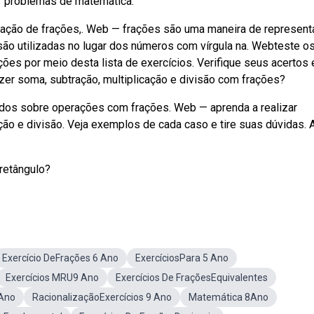
r problemas de matemática.
tração de frações,. Web — frações são uma maneira de represent
são utilizadas no lugar dos números com vírgula na. Webteste o
es por meio desta lista de exercícios. Verifique seus acertos 
er soma, subtração, multiplicação e divisão com frações?
idos sobre operações com frações. Web — aprenda a realizar
ção e divisão. Veja exemplos de cada caso e tire suas dúvidas. 
retângulo?
Exercício DeFrações 6 Ano
ExercíciosPara 5 Ano
Exercícios MRU9 Ano
Exercícios De FraçõesEquivalentes
 Ano
RacionalizaçãoExercícios 9 Ano
Matemática 8Ano