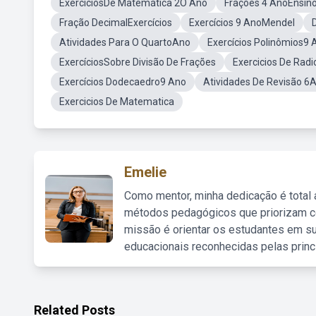
ExercíciosDe Matemática 2O Ano
Frações 4 AnoEnsin
Fração DecimalExercícios
Exercícios 9 AnoMendel
Atividades Para O QuartoAno
Exercícios Polinômios9 
ExercíciosSobre Divisão De Frações
Exercicios De Rad
Exercícios Dodecaedro9 Ano
Atividades De Revisão 6
Exercicios De Matematica
Emelie
Como mentor, minha dedicação é total
métodos pedagógicos que priorizam co
missão é orientar os estudantes em su
educacionais reconhecidas pelas princ
Related Posts