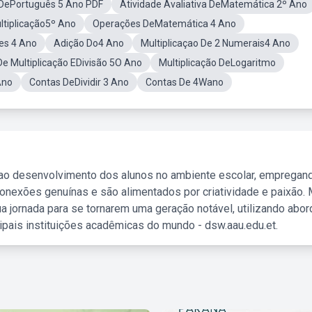
 DePortuguês 5 Ano PDF
Atividade Avaliativa DeMatemática 2º Ano
ltiplicação5º Ano
Operações DeMatemática 4 Ano
res 4 Ano
Adição Do4 Ano
Multiplicaçao De 2 Numerais4 Ano
e Multiplicação EDivisão 5O Ano
Multiplicação DeLogaritmo
Ano
Contas DeDividir 3 Ano
Contas De 4Wano
 ao desenvolvimento dos alunos no ambiente escolar, empregan
nexões genuínas e são alimentados por criatividade e paixão. 
a jornada para se tornarem uma geração notável, utilizando abo
ipais instituições acadêmicas do mundo - dsw.aau.edu.et.