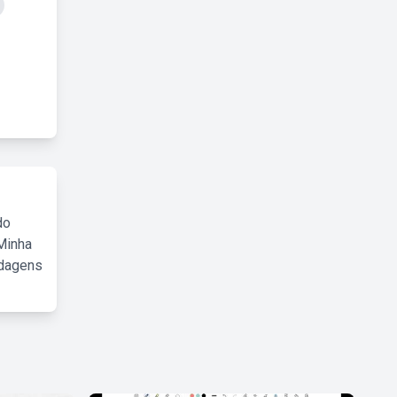
do
Minha
rdagens