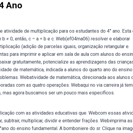
 4 Ano
 atividade de multiplicação para os estudantes do 4° ano. Esta
 b ≠ 0, então, c ÷ a = b e c. Web(ef04ma06) resolver e elaborar
plicação (adição de parcelas iguais, organização retangular e.
tas para imprimir e aplicar em sala de aula com alunos do ensi
ixar gratuitamente, potencialize as aprendizagens das crianç
idade de matemática, indicada a alunos do quarto ano do ensino
roblemas. Webatividade de matemática, direcionada aos alunos 
oradas com as quatro operações. Webaqui no via carreira já te
o, mas agora buscamos ser um pouco mais específicos.
licação com as atividades educativas que. Webcom essas ativi
subtrair, multiplicar, dividir e entender frações. Webimprima as
4°ano do ensino fundamental. A bomboniere do sr. Clique na ima