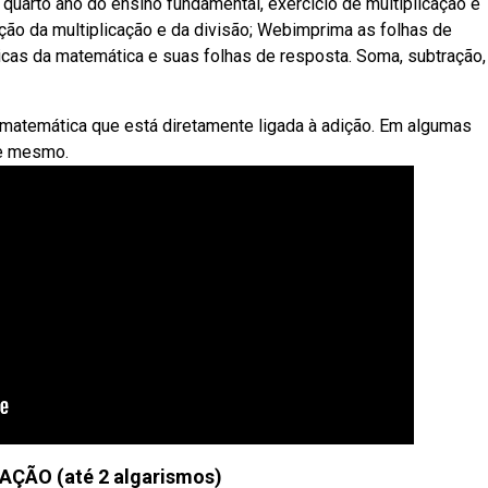
uarto ano do ensino fundamental, exercício de multiplicação e
ção da multiplicação e da divisão; Webimprima as folhas de
cas da matemática e suas folhas de resposta. Soma, subtração,
matemática que está diretamente ligada à adição. Em algumas
le mesmo.
AÇÃO (até 2 algarismos)