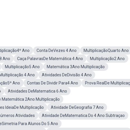
tiplicação4º Ano
Conta DeVezes 4 Ano
MultiplicaçãoQuarto Ano
o8 Ano
Caça PalavrasDe Matemática 4 Ano
Multiplicação2 Ano
Multiplicação5 Ano
Matemática 3Ano Multiplicação
Multiplicação 4 Ano
Atividades DeDivisão 4 Ano
cação5º Ano
Contas De Dividir Para4 Ano
Prova RealDe Multiplica
o
Atividades DeMatematica 6 Ano
e Matemática 2Ano Multiplicação
es IdeiaDe Multiplicação
Atividade DeGeografia 7 Ano
Números Atividades
Atividade DeMatematica Do 4 Ano Subtraçao
eSimetria Para Alunos Do 5 Ano