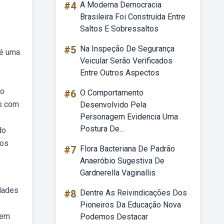
#4
A Moderna Democracia
Brasileira Foi Construída Entre
Saltos E Sobressaltos
#5
Na Inspeção De Segurança
 é uma
Veicular Serão Verificados
Entre Outros Aspectos
no
#6
O Comportamento
as com
Desenvolvido Pela
Personagem Evidencia Uma
Postura De...
do
mos
#7
Flora Bacteriana De Padrão
Anaeróbio Sugestiva De
Gardnerella Vaginallis
dades
#8
Dentre As Reivindicações Dos
Pioneiros Da Educação Nova
gem
Podemos Destacar