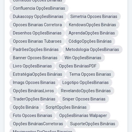
Conteudo Opcoes Binarias
Confluencia OpçõesBinarias
Dukascopy OpçõesBinarias
Simetria Opcoes Binarias
Opcoes Binarias Corretora
KendowsOpções Binárias
Desenhos OpçõesBinarias
AprendaOpções Binárias
Opcoes Binarias Tubaroes
CódigoOpções Binárias
PadrõesOpções Binárias
Metodologia OpçõesBinarias
Banner Opcoes Binarias
Win OpçõesBinarias
Livro OpçõesBinarias
Opções BináriasPDF
EstratégiaOpções Binárias
Tema Opçoes Binarias
Imags Opcoes Binarias
Logotipo OpçõesBinarias
Opções BináriasLivros
RevelandoOpções Binárias
TraderOpções Binárias
Sniper Opcoes Binarias
Opçõs Binária
ScriptOpções Binárias
Foto Opcoes Binarias
OpçõesBinarias Walpaper
Opções BináriasCorretoras
SuporteOpções Binárias