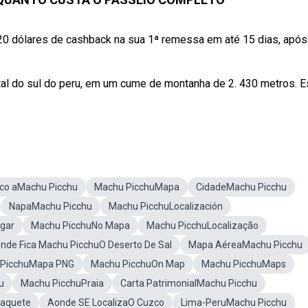
0 dólares de cashback na sua 1ª remessa em até 15 dias, após
tal do sul do peru, em um cume de montanha de 2. 430 metros. E
co aMachu Picchu
Machu PicchuMapa
CidadeMachu Picchu
NapaMachu Picchu
Machu PicchuLocalización
gar
Machu PicchuNo Mapa
Machu PicchuLocalização
nde Fica Machu PicchuO Deserto De Sal
Mapa AéreaMachu Picchu
 PicchuMapa PNG
Machu PicchuOn Map
Machu PicchuMaps
u
Machu PicchuPraia
Carta PatrimonialMachu Picchu
aquete
Aonde SE LocalizaO Cuzco
Lima-PeruMachu Picchu