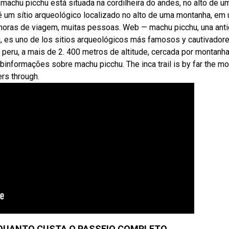
machu picchu está situada na cordilheira do andes, no alto de u
 um sítio arqueológico localizado no alto de uma montanha, em
4 horas de viagem, muitas pessoas. Web — machu picchu, una ant
ú, es uno de los sitios arqueológicos más famosos y cautivadore
eru, a mais de 2. 400 metros de altitude, cercada por montanh
nformações sobre machu picchu. The inca trail is by far the mo
ers through.
 QUANTO CUSTA O PASSEIO COMPLETO