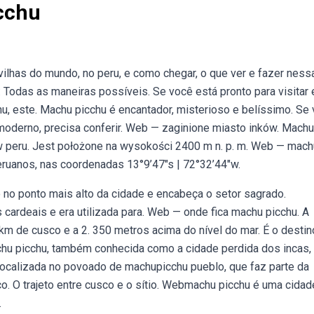
cchu
ilhas do mundo, no peru, e como chegar, o que ver e fazer ness
 Todas as maneiras possíveis. Se você está pronto para visitar 
u, este. Machu picchu é encantador, misterioso e belíssimo. Se
oderno, precisa conferir. Web — zaginione miasto inków. Machu
 w peru. Jest położone na wysokości 2400 m n. p. m. Web — mach
peruanos, nas coordenadas 13°9’47″s | 72°32’44″w.
o no ponto mais alto da cidade e encabeça o setor sagrado.
 cardeais e era utilizada para. Web — onde fica machu picchu. A
km de cusco e a 2. 350 metros acima do nível do mar. É o destin
hu picchu, também conhecida como a cidade perdida dos incas,
localizada no povoado de machupicchu pueblo, que faz parte da
o. O trajeto entre cusco e o sítio. Webmachu picchu é uma cidad
.