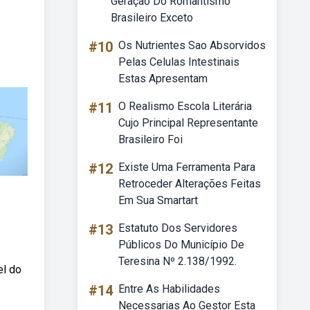
Geração Do Romantismo
Brasileiro Exceto
#10
Os Nutrientes Sao Absorvidos
Pelas Celulas Intestinais
Estas Apresentam
#11
O Realismo Escola Literária
Cujo Principal Representante
Brasileiro Foi
#12
Existe Uma Ferramenta Para
Retroceder Alterações Feitas
Em Sua Smartart
#13
Estatuto Dos Servidores
Públicos Do Município De
Teresina Nº 2.138/1992.
el do
#14
Entre As Habilidades
Necessarias Ao Gestor Esta