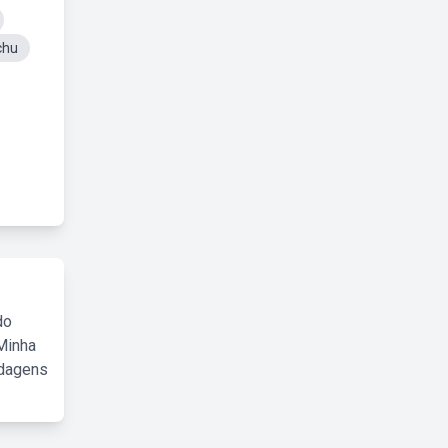
chu
do
Minha
rdagens