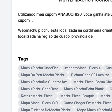
Utilizando meu cupom ANABOCHI20, você ganha até 2
cupom ...
Webmachu picchu está localizada na cordilheira orien
localizada na região de cusco, província de.
Tags
Machu Picchu OndeFica
ImagemMachu Picchu
Cus
Mapa Do PeruMachu Picchu
PichauOnde SE Localiza
Machu PicchuDa Quantos Km
Machu PicchuComo Che
Machu Pichu OndeFicar
Machu PicchuPoint Blank
O
RoteiroMachu Picchu
Machu PicchuCroquis
Machu
Mapa Machu Picchu3 D
Como Chegar EmMachu Picch
Mapa Turistico DeMachu Picchu
Mapa Machu PicchuM