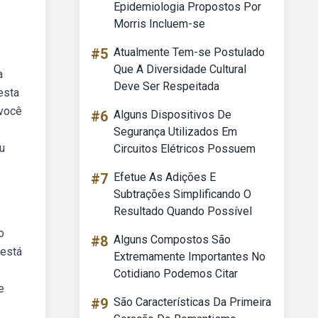
Epidemiologia Propostos Por
Morris Incluem-se
#5
Atualmente Tem-se Postulado
Que A Diversidade Cultural
a
Deve Ser Respeitada
esta
 você
#6
Alguns Dispositivos De
Segurança Utilizados Em
u
Circuitos Elétricos Possuem
#7
Efetue As Adições E
Subtrações Simplificando O
Resultado Quando Possível
o
#8
Alguns Compostos São
 está
Extremamente Importantes No
Cotidiano Podemos Citar
e
#9
São Características Da Primeira