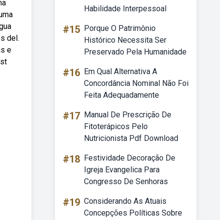
ma
Habilidade Interpessoal
 uma
igua
#15
Porque O Patrimônio
s del.
Histórico Necessita Ser
as e
Preservado Pela Humanidade
st
#16
Em Qual Alternativa A
Concordância Nominal Não Foi
Feita Adequadamente
#17
Manual De Prescrição De
Fitoterápicos Pelo
Nutricionista Pdf Download
#18
Festividade Decoração De
Igreja Evangelica Para
Congresso De Senhoras
#19
Considerando As Atuais
Concepções Políticas Sobre