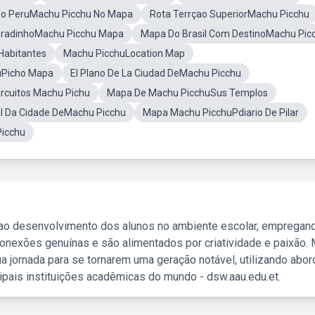
No PeruMachu Picchu No Mapa
Rota Terrçao SuperiorMachu Picchu
bradinhoMachu Picchu Mapa
Mapa Do Brasil Com DestinoMachu Pic
Habitantes
Machu PicchuLocation Map
uPicho Mapa
El Plano De La Ciudad DeMachu Picchu
rcuitos Machu Pichu
Mapa De Machu PicchuSus Templos
 Da Cidade DeMachu Picchu
Mapa Machu PicchuPdiario De Pilar
Picchu
 ao desenvolvimento dos alunos no ambiente escolar, empregan
nexões genuínas e são alimentados por criatividade e paixão. 
a jornada para se tornarem uma geração notável, utilizando abo
ipais instituições acadêmicas do mundo - dsw.aau.edu.et.