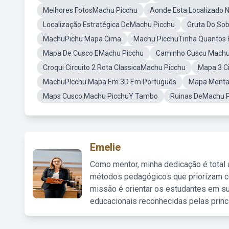
Melhores FotosMachu Picchu
Aonde Esta Localizado 
Localização Estratégica DeMachu Picchu
Gruta Do So
MachuPichu Mapa Cima
Machu PicchuTinha Quantos 
Mapa De Cusco EMachu Picchu
Caminho Cuscu Mach
Croqui Circuito 2 Rota ClassicaMachu Picchu
Mapa 3 Ci
MachuPícchu Mapa Em 3D Em Português
Mapa Mental
Maps Cusco Machu PicchuY Tambo
Ruinas DeMachu 
Emelie
Como mentor, minha dedicação é total
métodos pedagógicos que priorizam co
missão é orientar os estudantes em su
educacionais reconhecidas pelas princ