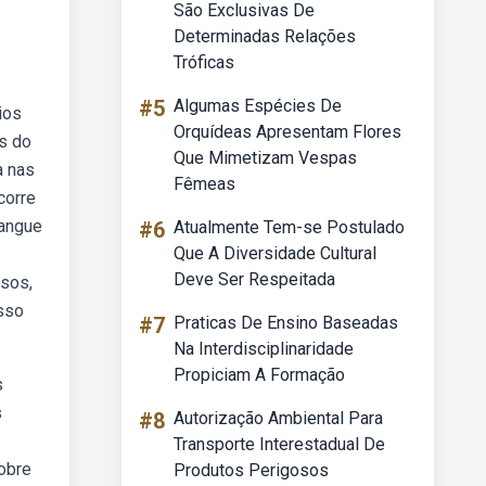
São Exclusivas De
Determinadas Relações
Tróficas
#5
Algumas Espécies De
ios
Orquídeas Apresentam Flores
s do
Que Mimetizam Vespas
a nas
Fêmeas
corre
sangue
#6
Atualmente Tem-se Postulado
Que A Diversidade Cultural
Deve Ser Respeitada
asos,
sso
#7
Praticas De Ensino Baseadas
Na Interdisciplinaridade
Propiciam A Formação
s
s
#8
Autorização Ambiental Para
Transporte Interestadual De
obre
Produtos Perigosos