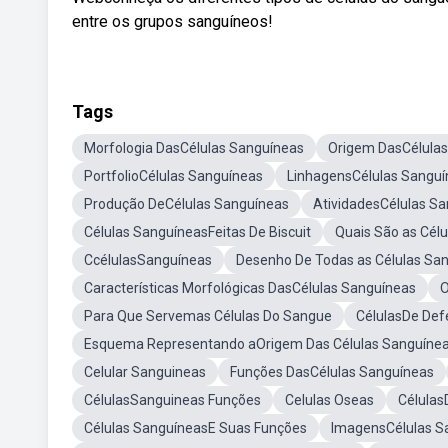
entre os grupos sanguíneos!
Tags
Morfologia DasCélulas Sanguíneas
Origem DasCélula
PortfolioCélulas Sanguíneas
LinhagensCélulas Sanguí
Produção DeCélulas Sanguíneas
AtividadesCélulas S
Células SanguíneasFeitas De Biscuit
Quais São as Cél
CcélulasSanguíneas
Desenho De Todas as Células Sa
Características Morfológicas DasCélulas Sanguíneas
O
Para Que Servemas Células Do Sangue
CélulasDe Def
Esquema Representando aOrigem Das Células Sanguíne
Celular Sanguineas
Funções DasCélulas Sanguíneas
CélulasSanguineas Funções
Celulas Oseas
Células
Células SanguíneasE Suas Funções
ImagensCélulas S