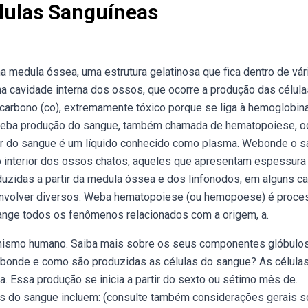
lulas Sanguíneas
 medula óssea, uma estrutura gelatinosa que fica dentro de vár
 cavidade interna dos ossos, que ocorre a produção das célula
arbono (co), extremamente tóxico porque se liga à hemoglobin
 Weba produção do sangue, também chamada de hematopoiese, o
ar do sangue é um líquido conhecido como plasma. Webonde o 
o interior dos ossos chatos, aqueles que apresentam espessura
uzidas a partir da medula óssea e dos linfonodos, em alguns c
envolver diversos. Weba hematopoiese (ou hemopoese) é proce
range todos os fenômenos relacionados com a origem, a.
nismo humano. Saiba mais sobre os seus componentes glóbulo
ebonde e como são produzidas as células do sangue? As célula
 Essa produção se inicia a partir do sexto ou sétimo mês de.
es do sangue incluem: (consulte também considerações gerais s