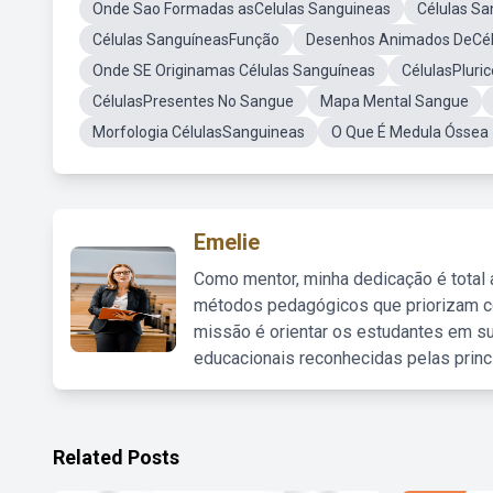
Onde Sao Formadas asCelulas Sanguineas
Células Sa
Células SanguíneasFunção
Desenhos Animados DeCél
Onde SE Originamas Células Sanguíneas
CélulasPluric
CélulasPresentes No Sangue
Mapa Mental Sangue
Morfologia CélulasSanguineas
O Que É Medula Óssea
Emelie
Como mentor, minha dedicação é total
métodos pedagógicos que priorizam co
missão é orientar os estudantes em su
educacionais reconhecidas pelas princ
Related Posts