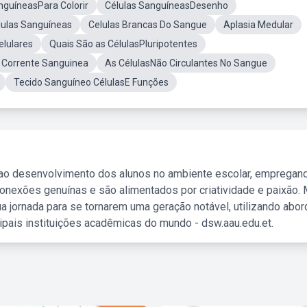
nguíneasPara Colorir
Células SanguíneasDesenho
ulas Sanguíneas
Celulas Brancas Do Sangue
Aplasia Medular
elulares
Quais São as CélulasPluripotentes
Corrente Sanguinea
As CélulasNão Circulantes No Sangue
Tecido Sanguíneo CélulasE Funções
 ao desenvolvimento dos alunos no ambiente escolar, empregan
nexões genuínas e são alimentados por criatividade e paixão. 
a jornada para se tornarem uma geração notável, utilizando abo
ipais instituições acadêmicas do mundo - dsw.aau.edu.et.