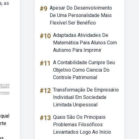
, as
#9
Apesar Do Desenvolvimento
De Uma Personalidade Mais
Flexível Ser Benéfico
#10
Adaptadas Atividades De
Matemática Para Alunos Com
Autismo Para Imprimir
#11
A Contabilidade Cumpre Seu
Objetivo Como Ciencia Do
Controle Patrimonial
#12
Transformação De Empresário
Individual Em Sociedade
Limitada Unipessoal
 qual
#13
Quais São Os Principais
rte
Problemas Filosóficos
Levantados Logo Ao Início
as