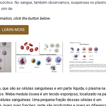
eucócitos. No sangue, também observamos, suspensas no plasma
 sim de.
mation, click the button below.
LEARN MORE
 que são as células sanguíneas e em parte líquida, o plasma na
os. Weba medula óssea é um tecido esponjoso, localizado na pa
 células sanguíneas. Uma pequena fração dessas células é um.
, quais suas funções, onde são produzidas e quais as diferenç