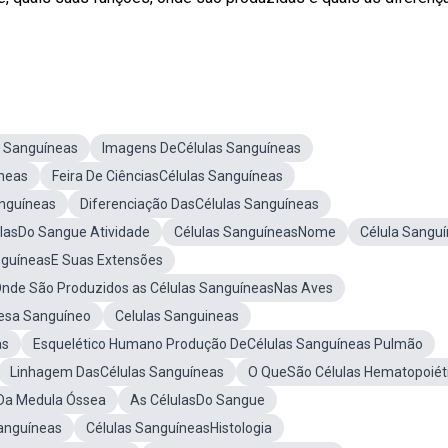
s Sanguíneas
Imagens DeCélulas Sanguíneas
neas
Feira De CiênciasCélulas Sanguíneas
anguíneas
Diferenciação DasCélulas Sanguíneas
ulasDo Sangue Atividade
Células SanguíneasNome
Célula Sangu
nguíneasE Suas Extensões
nde São Produzidos as Células SanguíneasNas Aves
esa Sanguíneo
Celulas Sanguineas
as
Esquelético Humano Produção DeCélulas Sanguíneas Pulmão
Linhagem DasCélulas Sanguíneas
O QueSão Células Hematopoiét
Da Medula Óssea
As CélulasDo Sangue
anguíneas
Células SanguíneasHistologia