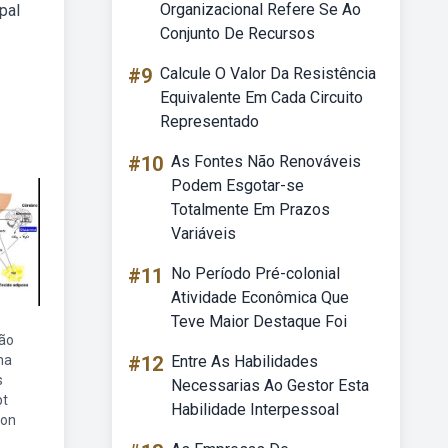
Organizacional Refere Se Ao
pal
Conjunto De Recursos
#9
Calcule O Valor Da Resistência
Equivalente Em Cada Circuito
Representado
#10
As Fontes Não Renováveis
Podem Esgotar-se
Totalmente Em Prazos
Variáveis
#11
No Período Pré-colonial
Atividade Econômica Que
Teve Maior Destaque Foi
ção
na
#12
Entre As Habilidades
s
Necessarias Ao Gestor Esta
pt
Habilidade Interpessoal
ion