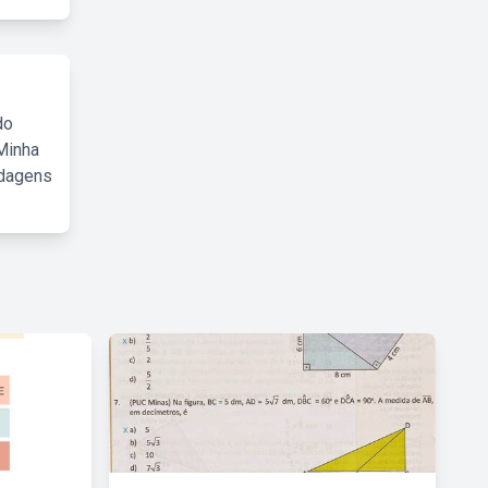
do
Minha
rdagens