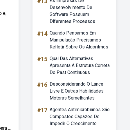
#13
As Empresas De
Desenvolvimento De
o e,
Software Possuem
Diferentes Processos
#14
Quando Pensamos Em
Manipulação Precisamos
Refletir Sobre Os Algoritmos
#15
Qual Das Alternativas
Apresenta A Estrutura Correta
Do Past Continuous
#16
Desconsiderando O Lance
Livre E Outras Habilidades
Motoras Semelhantes
#17
Agentes Antimicrobianos São
Compostos Capazes De
Impedir O Crescimento
ra ...