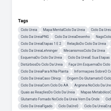
Tags
Ciclo Ureia
Mapa MentalCiclo Da Ureia
Ciclo Da Ur
Ciclo Da UreiaPNG
Ciclo Da UreiaDesenho
NagsCiclo
Ciclo Da UreiaEtapas 1 E 2
RelaçãoDo Ciclo Da Ureia
Ciclo Da UreiaLehninger
MecanismosCiclo Da Ureia
EsquemaDo Ciclo Da Ureia
Ciclo Da UreiaE Sua Etapas
DistúrbiosDo Ciclo Da Ureia
Faça Um EsquemaDo Ciclo 
Ciclo Da UreiaPara N Na Planta
Informaçoes SobreO Cic
Ciclo Da UreiaCaso Clínicp
Origem Do GlutamatoO Ciclo
Ciclo Da UreiaCom Ciclo Do AA
Arginina NoCiclo Da Ure
Quais as ReaçõesDo Ciclo Da Ureia
Mapas MetabólicoCi
Glutamato Fomado NoCiclo Da Ureia Vem Da Onde
Cic
Ciclo Da UreiaFígado
Ciclo DaUre0
Ciclo Da UreiaEn