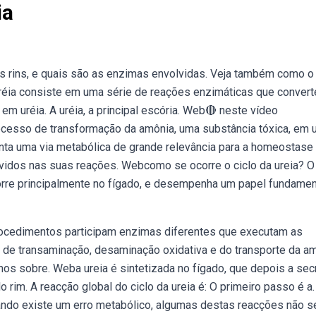
ia
s rins, e quais são as enzimas envolvidas. Veja também como o 
 uréia consiste em uma série de reações enzimáticas que conver
em uréia. A uréia, a principal escória. Web🔴 neste vídeo
ocesso de transformação da amônia, uma substância tóxica, em u
enta uma via metabólica de grande relevância para a homeostase
idos nas suas reações. Webcomo se ocorre o ciclo da ureia? O 
rre principalmente no fígado, e desempenha um papel fundamen
ocedimentos participam enzimas diferentes que executam as
de transaminação, desaminação oxidativa e do transporte da a
emos sobre. Weba ureia é sintetizada no fígado, que depois a sec
 rim. A reacção global do ciclo da ureia é: O primeiro passo é a.
ndo existe um erro metabólico, algumas destas reacções não s