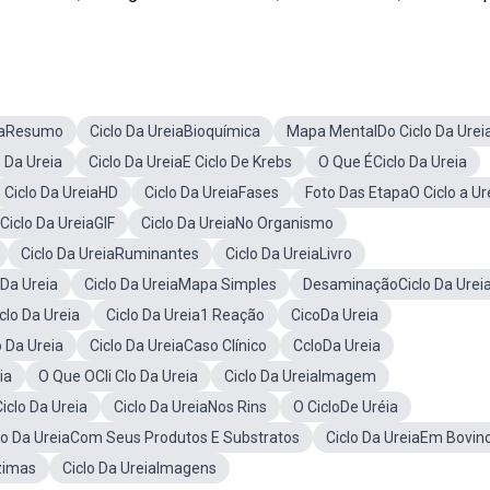
eiaResumo
Ciclo Da UreiaBioquímica
Mapa MentalDo Ciclo Da Urei
 Da Ureia
Ciclo Da UreiaE Ciclo De Krebs
O Que ÉCiclo Da Ureia
Ciclo Da UreiaHD
Ciclo Da UreiaFases
Foto Das EtapaO Ciclo a Ur
Ciclo Da UreiaGIF
Ciclo Da UreiaNo Organismo
Ciclo Da UreiaRuminantes
Ciclo Da UreiaLivro
Da Ureia
Ciclo Da UreiaMapa Simples
DesaminaçãoCiclo Da Urei
lo Da Ureia
Ciclo Da Ureia1 Reação
CicoDa Ureia
 Da Ureia
Ciclo Da UreiaCaso Clínico
CcloDa Ureia
ia
O Que OCli Clo Da Ureia
Ciclo Da UreiaImagem
clo Da Ureia
Ciclo Da UreiaNos Rins
O CicloDe Uréia
lo Da UreiaCom Seus Produtos E Substratos
Ciclo Da UreiaEm Bovin
zimas
Ciclo Da UreiaImagens