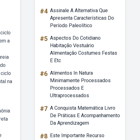
#4
Assinale A Alternativa Que
Apresenta Características Do
Período Paleolítico
ciclo
#5
Aspectos Do Cotidiano
tem a
Habitação Vestuário
Alimentação Costumes Festas
reia
E Etc
 do
#6
Alimentos In Natura
ciclo
Minimamente Processados
tal na
Processados E
Ultraprocessados
#7
A Conquista Matemática Livro
mônia
De Práticas E Acompanhamento
reta
Da Aprendizagem
e
#8
Este Importante Recurso