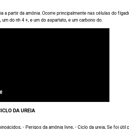
a partir da amônia. Ocorre principalmente nas células do fígad
o, um do nh 4 +, e um do aspartato, e um carbono do.
ICLO DA UREIA
ácidos; - Perigos da amônia livre; - Ciclo da ureia; Se foi útil pa