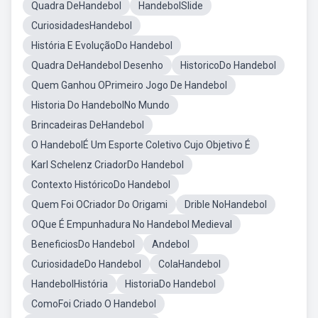
Quadra DeHandebol
HandebolSlide
CuriosidadesHandebol
História E EvoluçãoDo Handebol
Quadra DeHandebol Desenho
HistoricoDo Handebol
Quem Ganhou OPrimeiro Jogo De Handebol
Historia Do HandebolNo Mundo
Brincadeiras DeHandebol
O HandebolÉ Um Esporte Coletivo Cujo Objetivo É
Karl Schelenz CriadorDo Handebol
Contexto HistóricoDo Handebol
Quem Foi OCriador Do Origami
Drible NoHandebol
OQue É Empunhadura No Handebol Medieval
BeneficiosDo Handebol
Andebol
CuriosidadeDo Handebol
ColaHandebol
HandebolHistória
HistoriaDo Handebol
ComoFoi Criado O Handebol