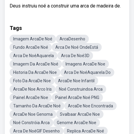
Deus instruiu noé a construir uma arca de madeira de.
Tags
Imagem ArcaDe Noé
ArcaDesenho
Fundo ArcaDe Noé
Arca De Noé OndeEstá
Arca De NoéAquarela
Arca De Noé3D
Imagem Da ArcaDe Noé
Imagens ArcaDe Noe
Historia Da ArcaDe Noe
Arca De NoéAquarela Do
Foto Da ArcaDe Noe
ArcaDe Noe Infantil
ArcaDe Noe Arco Iris
Noé Construindoa Arca
Painel ArcaDe Noe
Painel ArcaDe Noé PNG
Tamanho Da ArcaDe Noé
ArcaDe Noe Encontrada
ArcaDe Noe Genoma
Svalbaar ArcaDe Noe
Noé Constróia Arca
Genome ArcaDe Noe
Arca De NoéGIF Desenho
Replica ArcaDe Noé