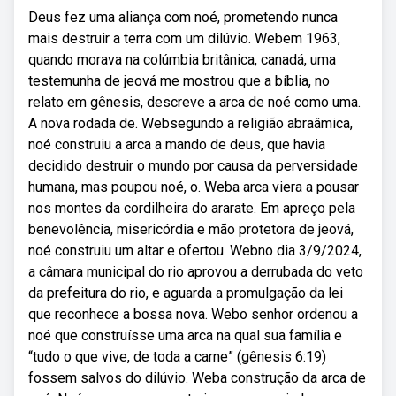
Deus fez uma aliança com noé, prometendo nunca
mais destruir a terra com um dilúvio. Webem 1963,
quando morava na colúmbia britânica, canadá, uma
testemunha de jeová me mostrou que a bíblia, no
relato em gênesis, descreve a arca de noé como uma.
A nova rodada de. Websegundo a religião abraâmica,
noé construiu a arca a mando de deus, que havia
decidido destruir o mundo por causa da perversidade
humana, mas poupou noé, o. Weba arca viera a pousar
nos montes da cordilheira do ararate. Em apreço pela
benevolência, misericórdia e mão protetora de jeová,
noé construiu um altar e ofertou. Webno dia 3/9/2024,
a câmara municipal do rio aprovou a derrubada do veto
da prefeitura do rio, e aguarda a promulgação da lei
que reconhece a bossa nova. Webo senhor ordenou a
noé que construísse uma arca na qual sua família e
“tudo o que vive, de toda a carne” (gênesis 6:19)
fossem salvos do dilúvio. Weba construção da arca de