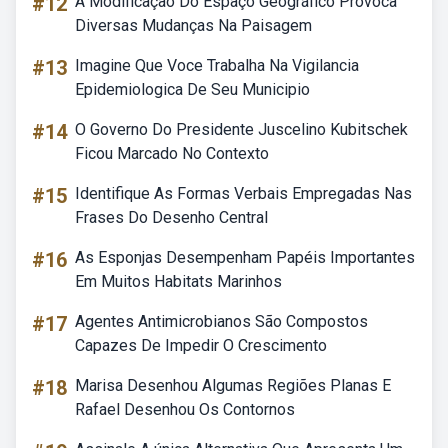
#12
A Modificação Do Espaço Geográfico Provoca
Diversas Mudanças Na Paisagem
#13
Imagine Que Voce Trabalha Na Vigilancia
Epidemiologica De Seu Municipio
#14
O Governo Do Presidente Juscelino Kubitschek
Ficou Marcado No Contexto
#15
Identifique As Formas Verbais Empregadas Nas
Frases Do Desenho Central
#16
As Esponjas Desempenham Papéis Importantes
Em Muitos Habitats Marinhos
#17
Agentes Antimicrobianos São Compostos
Capazes De Impedir O Crescimento
#18
Marisa Desenhou Algumas Regiões Planas E
Rafael Desenhou Os Contornos