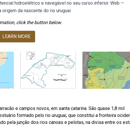
tencial hidroelétrico e navegável no seu curso inferior. Web —
 origem da nascente do rio uruguai
mation, click the button below.
LEARN MORE
arracão e campos novos, em santa catarina. São quase 1,8 mil
estuário formado pelo rio uruguai, que constitui a fronteira ociden
ado pela junção dos rios canoas e pelotas, na divisa entre os es