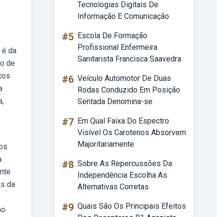
Tecnologias Digitais De
Informação E Comunicação
#5
Escola De Formação
Profissional Enfermeira
 é da
Sanitarista Francisca Saavedra
io de
ços
#6
Veículo Automotor De Duas
a
Rodas Conduzido Em Posição
a,
Sentada Denomina-se
#7
Em Qual Faixa Do Espectro
Visível Os Carotenos Absorvem
Majoritariamente
bos
a
#8
Sobre As Repercussões Da
nte
Independência Escolha As
os da
Alternativas Corretas
#9
Quais São Os Principais Efeitos
no