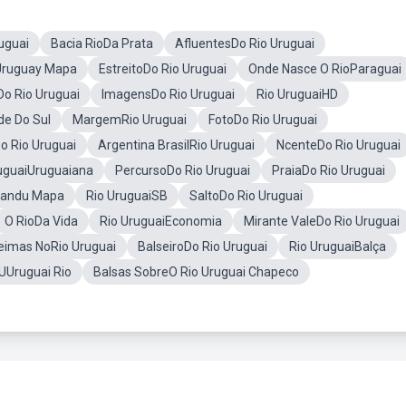
uguai
Bacia RioDa Prata
AfluentesDo Rio Uruguai
Uruguay Mapa
EstreitoDo Rio Uruguai
Onde Nasce O RioParaguai
Do Rio Uruguai
ImagensDo Rio Uruguai
Rio UruguaiHD
de Do Sul
MargemRio Uruguai
FotoDo Rio Uruguai
o Rio Uruguai
Argentina BrasilRio Uruguai
NcenteDo Rio Uruguai
uguaiUruguaiana
PercursoDo Rio Uruguai
PraiaDo Rio Uruguai
uandu Mapa
Rio UruguaiSB
SaltoDo Rio Uruguai
O RioDa Vida
Rio UruguaiEconomia
Mirante ValeDo Rio Uruguai
eimas NoRio Uruguai
BalseiroDo Rio Uruguai
Rio UruguaiBalça
UUruguai Rio
Balsas SobreO Rio Uruguai Chapeco