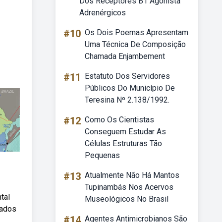
Dos Receptores B1 Agonista
Adrenérgicos
#10
Os Dois Poemas Apresentam
Uma Técnica De Composição
Chamada Enjambement
#11
Estatuto Dos Servidores
Públicos Do Município De
Teresina Nº 2.138/1992.
#12
Como Os Cientistas
Conseguem Estudar As
Células Estruturas Tão
Pequenas
#13
Atualmente Não Há Mantos
Tupinambás Nos Acervos
tal
Museológicos No Brasil
tados
#14
Agentes Antimicrobianos São