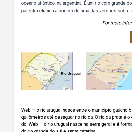
oceano atlântico, na argentina. É um rio com grande po
palestra elucida a origem de uma das versões sobre a
For more infor
Web — o rio uruguai nasce entre o município gaúcho b
quilômetros até desaguar no rio da. O rio da prata é o 
do. Web — o rio uruguai nasce na serra geral e é form
do rio grande do sul e santa catarina.