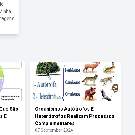
do
Minha
rdagens
 Que São
Organismos Autótrofos E
s E
Heterótrofos Realizam Processos
Complementares
07 September 2024