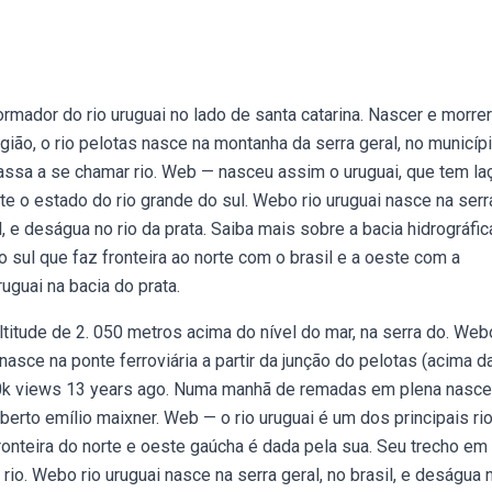
ormador do rio uruguai no lado de santa catarina. Nascer e morrer
ião, o rio pelotas nasce na montanha da serra geral, no municíp
assa a se chamar rio. Web — nasceu assim o uruguai, que tem la
nte o estado do rio grande do sul. Webo rio uruguai nasce na serr
l, e deságua no rio da prata. Saiba mais sobre a bacia hidrográfic
 sul que faz fronteira ao norte com o brasil e a oeste com a
uguai na bacia do prata.
titude de 2. 050 metros acima do nível do mar, na serra do. We
sce na ponte ferroviária a partir da junção do pelotas (acima d
60k views 13 years ago. Numa manhã de remadas em plena nasce
lberto emílio maixner. Web — o rio uruguai é um dos principais ri
fronteira do norte e oeste gaúcha é dada pela sua. Seu trecho em
 rio. Webo rio uruguai nasce na serra geral, no brasil, e deságua 