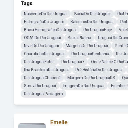
Tags
NascenteDo Rio Uruguai
BaciaDo Rio Uruguai
RiuUr
HidrografiaDo Uruguai
BalseirosDo Rio Uruguai
Rio
Bacia HidrograficaDo Uruguai
Rio UruguaiHoje
Vale
OCA'sDo Rio Uruguai
Bacia Platina
Uruguai RioGran
NivelDo Rio Uruguai
MargensDo Rio Uruguai
PonteD
CharutinhoRio Uruguai
Rio UruguaiGeobahia
Rio Ur
Rio UruguaiFotos
Rio Uruguai7
Onde Nasce O RioG
Ilha BrasileiraRio Uruguai
Pré HistóriaDo Rio Uruguai
Rio UruguaiChapecó
Margem Do Rio UruguaiRS
Qu
SuruviRio Uruguai
ImagemDo Rio Uruguai
Esenhos 
Rio UruguaiPaisagem
Emelie