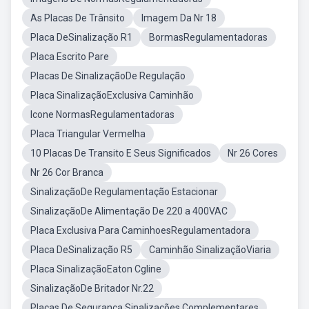
As Placas De Trânsito
Imagem Da Nr 18
Placa DeSinalização R1
BormasRegulamentadoras
Placa Escrito Pare
Placas De SinalizaçãoDe Regulação
Placa SinalizaçãoExclusiva Caminhão
Icone NormasRegulamentadoras
Placa Triangular Vermelha
10 Placas De Transito E Seus Significados
Nr 26 Cores
Nr 26 Cor Branca
SinalizaçãoDe Regulamentação Estacionar
SinalizaçãoDe Alimentação De 220 a 400VAC
Placa Exclusiva Para CaminhoesRegulamentadora
Placa DeSinalização R5
Caminhão SinalizaçãoViaria
Placa SinalizaçãoEaton Cgline
SinalizaçãoDe Britador Nr.22
Placas De Segurança Sinalizações Complementares