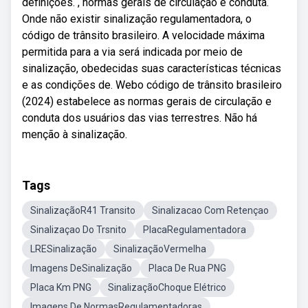
definições. , normas gerais de circulação e conduta.
Onde não existir sinalização regulamentadora, o
código de trânsito brasileiro. A velocidade máxima
permitida para a via será indicada por meio de
sinalização, obedecidas suas características técnicas
e as condições de. Webo código de trânsito brasileiro
(2024) estabelece as normas gerais de circulação e
conduta dos usuários das vias terrestres. Não há
menção à sinalização.
Tags
SinalizaçãoR41 Transito
Sinalizacao Com Retençao
Sinalizaçao Do Trsnito
PlacaRegulamentadora
LRESinalização
SinalizaçãoVermelha
Imagens DeSinalização
Placa De Rua PNG
Placa Km PNG
SinalizaçãoChoque Elétrico
Imagens De NormasRegulamentadoras