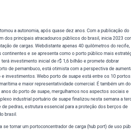
retomou a autonomia, após quase dez anos. Com a publicação do
m dos principais atracadouros públicos do brasil, inicia 2023 c
ação de cargas. Webdistante apenas 40 quilômetros do recife,
s continentes e se apresenta como o porto público mais estraté
erá investimento inicial de r$ 1,6 bilhão e promete dobrar
orto de pernambuco, está otimista com a perspectiva de aument
 e investimentos. Webo porto de suape está entre os 10 portos
marítima e maior representatividade comercial. É também um d
5 anos do porto de suape, mergulhamos nos aspectos sociais e
xo industrial portuário de suape finalizou nesta semana a terc
 de pedras, estrutura essencial para a proteção dos berços de
o brasil.
 se tornar um portoconcentrador de carga (hub port) de uso públ