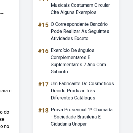
Musicais Costumam Circular
Cite Alguns Exemplos
#15
O Correspondente Bancário
Pode Realizar As Seguintes
Atividades Exceto
#16
Exercício De ângulos
Complementares E
Suplementares 7 Ano Com
Gabarito
#17
Um Fabricante De Cosméticos
para o
Decide Produzir Três
Diferentes Catálogos
#18
Prova Presencial 1º Chamada
io do
- Sociedade Brasileira E
 se
Cidadania Unopar
do no