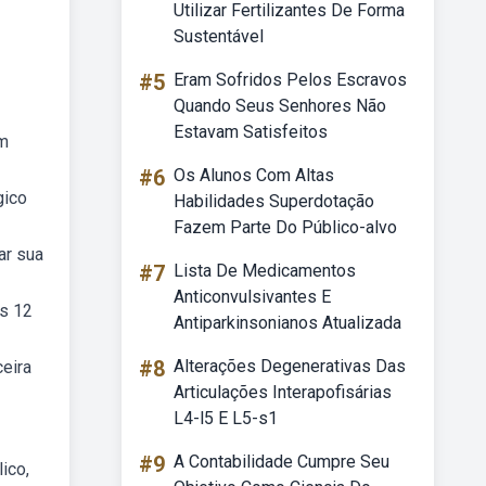
Utilizar Fertilizantes De Forma
Sustentável
#5
Eram Sofridos Pelos Escravos
Quando Seus Senhores Não
Estavam Satisfeitos
om
#6
Os Alunos Com Altas
gico
Habilidades Superdotação
Fazem Parte Do Público-alvo
ar sua
#7
Lista De Medicamentos
Anticonvulsivantes E
os 12
Antiparkinsonianos Atualizada
#8
Alterações Degenerativas Das
eira
Articulações Interapofisárias
L4-l5 E L5-s1
#9
A Contabilidade Cumpre Seu
ico,