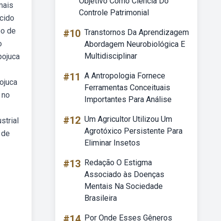
Objetivo Como Ciencia Do
mais
Controle Patrimonial
cido
bo de
#10
Transtornos Da Aprendizagem
o
Abordagem Neurobiológica E
Multidisciplinar
pojuca
#11
A Antropologia Fornece
ojuca
Ferramentas Conceituais
 no
Importantes Para Análise
#12
Um Agricultor Utilizou Um
strial
Agrotóxico Persistente Para
 de
Eliminar Insetos
#13
Redação O Estigma
Associado às Doenças
Mentais Na Sociedade
Brasileira
#14
Por Onde Esses Gêneros