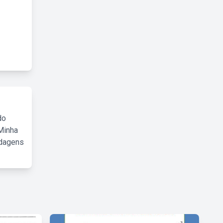
do
Minha
rdagens