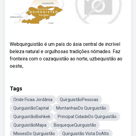
Webquirguistão é um país do ásia central de incrível
beleza natural e orgulhosas tradições nômades. Faz
fronteira com o cazaquistão ao norte, uzbequistão ao
oeste,.
Tags
Onde Ficaa Jordânia
QuirguistãoPessoas
QuirguistãoCapital
MontanhasDo Quirguistão
QuirguistãoBishkek
Principal CidadeDo Quirguistão
QuirguistãoMapa
BisquequeQuirguistão
MissesDo Quirguistão
Quirguistão Vista DoAlto