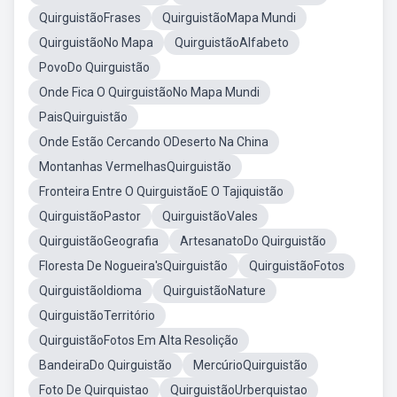
QuirguistãoFrases
QuirguistãoMapa Mundi
QuirguistãoNo Mapa
QuirguistãoAlfabeto
PovoDo Quirguistão
Onde Fica O QuirguistãoNo Mapa Mundi
PaisQuirguistão
Onde Estão Cercando ODeserto Na China
Montanhas VermelhasQuirguistão
Fronteira Entre O QuirguistãoE O Tajiquistão
QuirguistãoPastor
QuirguistãoVales
QuirguistãoGeografia
ArtesanatoDo Quirguistão
Floresta De Nogueira'sQuirguistão
QuirguistãoFotos
QuirguistãoIdioma
QuirguistãoNature
QuirguistãoTerritório
QuirguistãoFotos Em Alta Resolição
BandeiraDo Quirguistão
MercúrioQuirguistão
Foto De Quirquistao
QuirguistãoUrberquistao