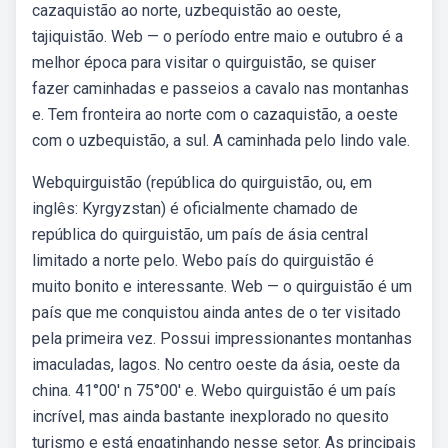
cazaquistão ao norte, uzbequistão ao oeste,
tajiquistão. Web — o período entre maio e outubro é a
melhor época para visitar o quirguistão, se quiser
fazer caminhadas e passeios a cavalo nas montanhas
e. Tem fronteira ao norte com o cazaquistão, a oeste
com o uzbequistão, a sul. A caminhada pelo lindo vale.
Webquirguistão (república do quirguistão, ou, em
inglês: Kyrgyzstan) é oficialmente chamado de
república do quirguistão, um país de ásia central
limitado a norte pelo. Webo país do quirguistão é
muito bonito e interessante. Web — o quirguistão é um
país que me conquistou ainda antes de o ter visitado
pela primeira vez. Possui impressionantes montanhas
imaculadas, lagos. No centro oeste da ásia, oeste da
china. 41°00′ n 75°00′ e. Webo quirguistão é um país
incrível, mas ainda bastante inexplorado no quesito
turismo e está engatinhando nesse setor. As principais