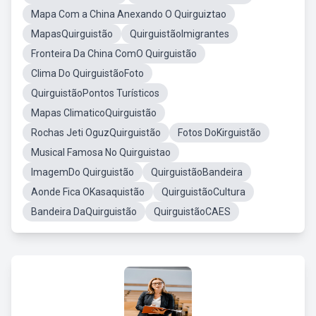
Mapa Com a China Anexando O Quirguiztao
MapasQuirguistão
QuirguistãoImigrantes
Fronteira Da China ComO Quirguistão
Clima Do QuirguistãoFoto
QuirguistãoPontos Turísticos
Mapas ClimaticoQuirguistão
Rochas Jeti OguzQuirguistão
Fotos DoKirguistão
Musical Famosa No Quirguistao
ImagemDo Quirguistão
QuirguistãoBandeira
Aonde Fica OKasaquistão
QuirguistãoCultura
Bandeira DaQuirguistão
QuirguistãoCAES