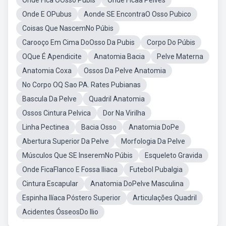
Onde Fica OOsso Púbis
Onde Ficaa Pelves
Onde E OPubus
Aonde SE EncontraO Osso Pubico
Coisas Que NascemNo Púbis
Carooço Em Cima DoOsso Da Pubis
Corpo Do Púbis
OQue É Apendicite
Anatomia Bacia
Pelve Materna
Anatomia Coxa
Ossos Da Pelve Anatomia
No Corpo OQ Sao PA. Rates Pubianas
Bascula Da Pelve
Quadril Anatomia
Ossos Cintura Pelvica
Dor Na Virilha
Linha Pectinea
Bacia Osso
Anatomia DoPe
Abertura Superior Da Pelve
Morfologia Da Pelve
Músculos Que SE InseremNo Púbis
Esqueleto Gravida
Onde FicaFlanco E Fossa Iliaca
Futebol Pubalgia
Cintura Escapular
Anatomia DoPelve Masculina
Espinha Ilíaca Póstero Superior
Articulações Quadril
Acidentes ÓsseosDo Ilio