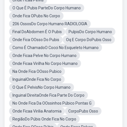
Onde Ficaa Pélvis
O Que É Pubis ParteDo Corpo Humano
Onde Fica OPubs No Corpo
206 OssosDo Corpo Humano RADIOLOGIA
Final DoAbdomen É O Pubis
PulpisDo Corpo Humano
Onde Fica OOsso Do Pubis
Oq E Corpo DoPubis Osso
Como É ChamadoO Cocci No Esqueleto Humano
Onde Ficaa Pelve No Corpo Humano
Onde Ficaa Virilha No Corpo Humano
Na Onde Fica OOsso Pubico
InguinalOnde Fica No Corpo
O Que É PelvisNo Corpo Humano
Inguinal DireitaOnde Fica Parte Do Corpo
No Onde Fica Da OOssinhos Púbico Pontas G
Onde Ficaa Virilia Anatomia
CorpoPubs Osso
RegiãoDo Púbis Onde Fica No Corpo