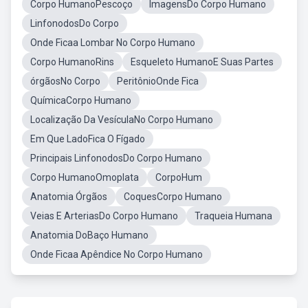
Corpo HumanoPescoço
ImagensDo Corpo Humano
LinfonodosDo Corpo
Onde Ficaa Lombar No Corpo Humano
Corpo HumanoRins
Esqueleto HumanoE Suas Partes
órgãosNo Corpo
PeritônioOnde Fica
QuímicaCorpo Humano
Localização Da VesículaNo Corpo Humano
Em Que LadoFica O Fígado
Principais LinfonodosDo Corpo Humano
Corpo HumanoOmoplata
CorpoHum
Anatomia Órgãos
CoquesCorpo Humano
Veias E ArteriasDo Corpo Humano
Traqueia Humana
Anatomia DoBaço Humano
Onde Ficaa Apêndice No Corpo Humano