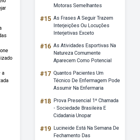
elo
Motoras Semelhantes
jar
#15
As Frases A Seguir Trazem
Interjeições Ou Locuções
a
Interjetivas Exceto
das
#16
As Atividades Esportivas Na
fone
Natureza Comumente
lizado
Aparecem Como Potencial
 a
#17
Quantos Pacientes Um
zada
Técnico De Enfermagem Pode
Assumir Na Enfermaria
#18
Prova Presencial 1º Chamada
- Sociedade Brasileira E
Cidadania Unopar
#19
Lucineide Está Na Semana De
Fechamento Das