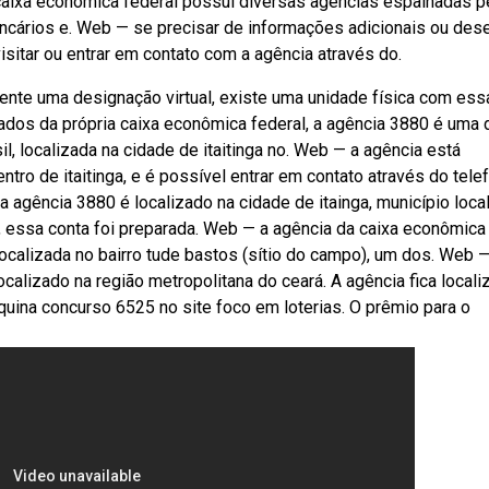
 caixa econômica federal possui diversas agências espalhadas p
ncários e. Web — se precisar de informações adicionais ou dese
sitar ou entrar em contato com a agência através do.
nte uma designação virtual, existe uma unidade física com ess
ados da própria caixa econômica federal, a agência 3880 é uma 
, localizada na cidade de itaitinga no. Web — a agência está
entro de itaitinga, e é possível entrar em contato através do tele
 agência 3880 é localizado na cidade de itainga, município loca
, essa conta foi preparada. Web — a agência da caixa econômica
localizada no bairro tude bastos (sítio do campo), um dos. Web —
localizado na região metropolitana do ceará. A agência fica locali
 quina concurso 6525 no site foco em loterias. O prêmio para o