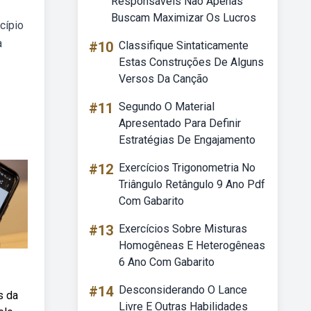
Responsáveis Não Apenas
Buscam Maximizar Os Lucros
cípio
a
#10
Classifique Sintaticamente
Estas Construções De Alguns
Versos Da Canção
#11
Segundo O Material
Apresentado Para Definir
Estratégias De Engajamento
#12
Exercícios Trigonometria No
Triângulo Retângulo 9 Ano Pdf
Com Gabarito
#13
Exercícios Sobre Misturas
Homogêneas E Heterogêneas
6 Ano Com Gabarito
#14
Desconsiderando O Lance
s da
Livre E Outras Habilidades