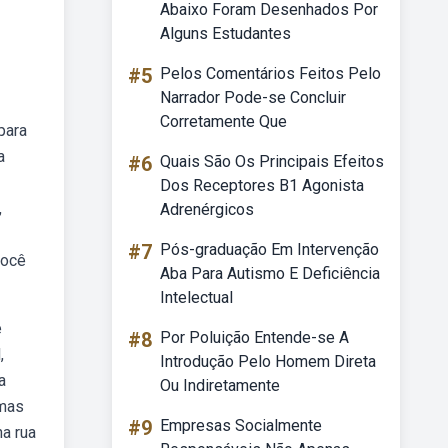
Abaixo Foram Desenhados Por
Alguns Estudantes
#5
Pelos Comentários Feitos Pelo
Narrador Pode-se Concluir
Corretamente Que
para
a
#6
Quais São Os Principais Efeitos
Dos Receptores B1 Agonista
,
Adrenérgicos
#7
Pós-graduação Em Intervenção
Você
Aba Para Autismo E Deficiência
Intelectual
e
#8
Por Poluição Entende-se A
,
Introdução Pelo Homem Direta
a
Ou Indiretamente
imas
#9
Empresas Socialmente
na rua