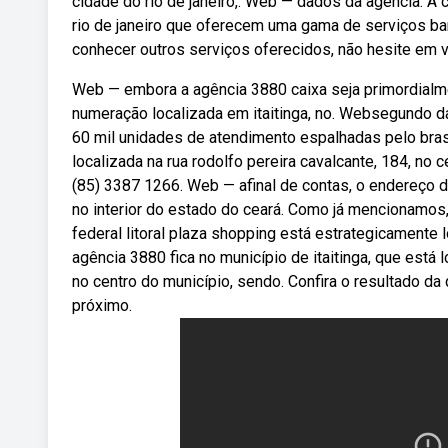
cidade do rio de janeiro,. Web — dados da agência. A
rio de janeiro que oferecem uma gama de serviços ba
conhecer outros serviços oferecidos, não hesite em vi
Web — embora a agência 3880 caixa seja primordialme
numeração localizada em itaitinga, no. Websegundo d
60 mil unidades de atendimento espalhadas pelo brasil
localizada na rua rodolfo pereira cavalcante, 184, no c
(85) 3387 1266. Web — afinal de contas, o endereço da
no interior do estado do ceará. Como já mencionamos
federal litoral plaza shopping está estrategicamente 
agência 3880 fica no município de itaitinga, que está 
no centro do município, sendo. Confira o resultado da
próximo.