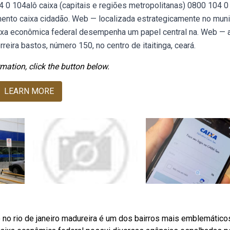
4 0 104alô caixa (capitais e regiões metropolitanas) 0800 104 0
ento caixa cidadão. Web — localizada estrategicamente no muni
caixa econômica federal desempenha um papel central na. Web — 
reira bastos, número 150, no centro de itaitinga, ceará.
mation, click the button below.
LEARN MORE
co no rio de janeiro madureira é um dos bairros mais emblemático