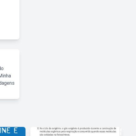
do
Minha
rdagens