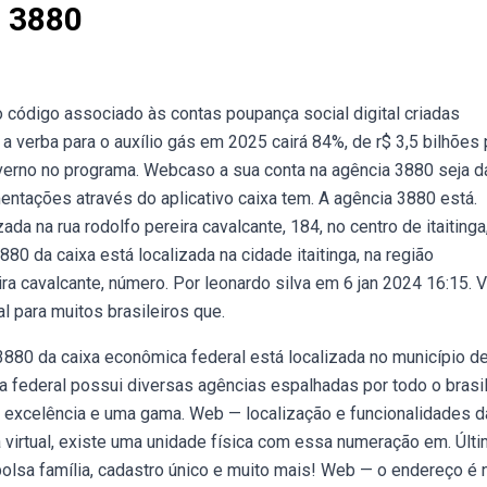
a 3880
 código associado às contas poupança social digital criadas
 verba para o auxílio gás em 2025 cairá 84%, de r$ 3,5 bilhões 
erno no programa. Webcaso a sua conta na agência 3880 seja d
entações através do aplicativo caixa tem. A agência 3880 está.
a na rua rodolfo pereira cavalcante, 184, no centro de itaitinga
80 da caixa está localizada na cidade itaitinga, na região
ira cavalcante, número. Por leonardo silva em 6 jan 2024 16:15. 
l para muitos brasileiros que.
3880 da caixa econômica federal está localizada no município d
a federal possui diversas agências espalhadas por todo o brasil
 excelência e uma gama. Web — localização e funcionalidades d
 virtual, existe uma unidade física com essa numeração em. Últ
 bolsa família, cadastro único e muito mais! Web — o endereço é 