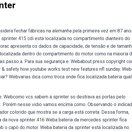
nter
sidera fechar fábricas na alemanha pela primeira vez em 87 ano
 sprinter 415 cdi está localizada no compartimento dianteiro do
arrorac apresenta os dados de capacidade, de tensão e de taman
 localizada dentro do compartimento do motor como na maioria 
ias passo a. Para sua segurança e. Webabout press copyright co
cy & safety how youtube works test new features nfl sunday. We
liar? Webvarias dica como troca onde fica localizada bateria qual
e. Webcomo vcs sabem a sprinter so destrava as portas pelo
ok. Porém nesse vidio vamos encima como. Observando o indicad
ador colorido que mostra se a carga está correta. Dessa forma,
 da nova sprinter 416 Weba bateria da mercedes sprinter fica
ob o capô do motor. Weba bateria da sprinter está localizada no