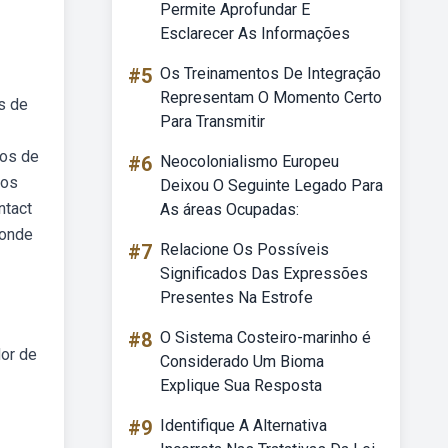
Permite Aprofundar E
Esclarecer As Informações
#5
Os Treinamentos De Integração
Representam O Momento Certo
s de
Para Transmitir
hos de
#6
Neocolonialismo Europeu
dos
Deixou O Seguinte Legado Para
ntact
As áreas Ocupadas:
bonde
#7
Relacione Os Possíveis
Significados Das Expressões
Presentes Na Estrofe
#8
O Sistema Costeiro-marinho é
or de
Considerado Um Bioma
Explique Sua Resposta
#9
Identifique A Alternativa