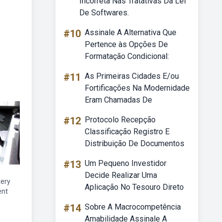
Incorreta Nas Tratativas Da Lei
De Softwares.
#10
Assinale A Alternativa Que
Pertence às Opções De
Formatação Condicional:
#11
As Primeiras Cidades E/ou
Fortificações Na Modernidade
Eram Chamadas De
#12
Protocolo Recepção
Classificação Registro E
Distribuição De Documentos
#13
Um Pequeno Investidor
Decide Realizar Uma
tery
Aplicação No Tesouro Direto
ent
#14
Sobre A Macrocompetência
Amabilidade Assinale A