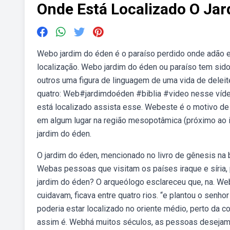
Onde Está Localizado O Ja
Webo jardim do éden é o paraíso perdido onde adão e 
localização. Webo jardim do éden ou paraíso tem sido
outros uma figura de linguagem de uma vida de deleite.
quatro: Web#jardimdoéden #biblia #video nesse víd
está localizado assista esse. Webeste é o motivo de 
em algum lugar na região mesopotâmica (próximo ao i
jardim do éden.
O jardim do éden, mencionado no livro de gênesis na b
Webas pessoas que visitam os países iraque e síria, 
jardim do éden? O arqueólogo esclareceu que, na. Web
cuidavam, ficava entre quatro rios. “e plantou o senh
poderia estar localizado no oriente médio, perto da co
assim é. Webhá muitos séculos, as pessoas desejam e