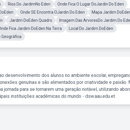
s
Rios Do JardimNo Eden
Onde Fica O Lugar DoJardin Do Eden
 DoEden
Onde SE Encontra OJardin Do Eden
Mapa Jardim DoEde
en
Jardim DoEden Quadro
Imagem Das ArvoresDo Jardim Do Ed
Onde Fica Jardim DoEden Na Terra
Local Do Jardim DoEden
 Geográfica
 ao desenvolvimento dos alunos no ambiente escolar, empregan
nexões genuínas e são alimentados por criatividade e paixão. 
a jornada para se tornarem uma geração notável, utilizando abo
ipais instituições acadêmicas do mundo - dsw.aau.edu.et.