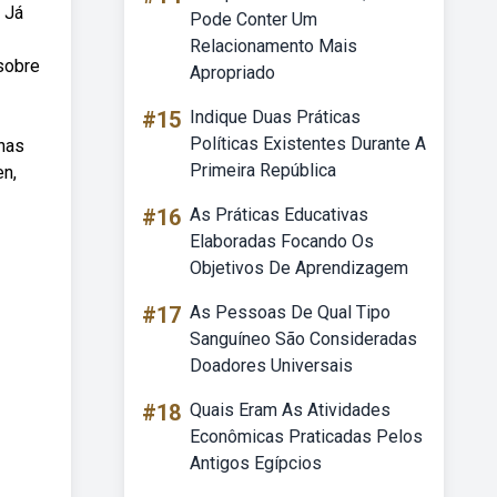
 Já
Pode Conter Um
Relacionamento Mais
sobre
Apropriado
#15
Indique Duas Práticas
Políticas Existentes Durante A
 nas
Primeira República
en,
#16
As Práticas Educativas
Elaboradas Focando Os
Objetivos De Aprendizagem
#17
As Pessoas De Qual Tipo
Sanguíneo São Consideradas
Doadores Universais
#18
Quais Eram As Atividades
Econômicas Praticadas Pelos
Antigos Egípcios