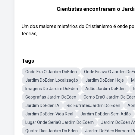
Cientistas encontraram o Jardi
Um dos maiores mistérios do Cristianismo é onde po
teorias, ...
Tags
Onde Era O Jardim DoEden
Onde Ficava O Jardim DoE
Jardim DoEden Localização
Jardim DoEden Hoje
M
Imagens Do Jardim DoEden
Adão Jardim DoEden
Geografias Jardim DoEden
Como EraO Jardim Do Ed
Jardim DoEden IA
Rio EufratesJardim Do Eden
Aon
Jardim DoEden Vida Real
Jardim DoEden Sem Adão
Lugar Onde SeriaO Jardim Do Edem
Jardim DoEden A
Quatro RiosJardim Do Eden
Jardim DoEden Homem Pe