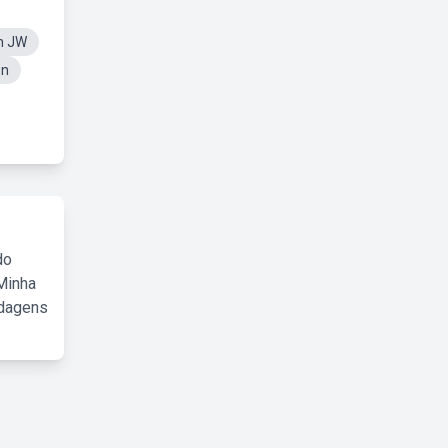
n JW
en
do
Minha
rdagens