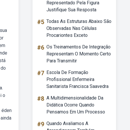
Representado Pela Figura
Justifique Sua Resposta
#5
Todas As Estruturas Abaixo São
Observadas Nas Células
 sua
Procariontes Exceto
or
 em
#6
Os Treinamentos De Integração
onde
Representam O Momento Certo
stá
Para Transmitir
 do
#7
Escola De Formação
Profissional Enfermeira
Sanitarista Francisca Saavedra
a.
i o
#8
A Multidimensionalidade Da
Didática Ocorre Quando
o éden
Pensamos Em Um Processo
 ainda
#9
Quando Avaliamos A