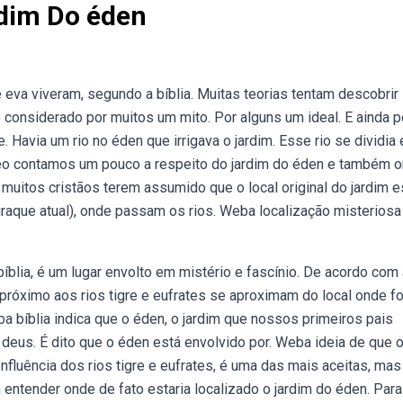
rdim Do éden
eva viveram, segundo a bíblia. Muitas teorias tentam descobrir
 considerado por muitos um mito. Por alguns um ideal. E ainda p
 Havia um rio no éden que irrigava o jardim. Esse rio se dividia
eo contamos um pouco a respeito do jardim do éden e também 
muitos cristãos terem assumido que o local original do jardim e
raque atual), onde passam os rios. Weba localização misteriosa
íblia, é um lugar envolto em mistério e fascínio. De acordo com 
próximo aos rios tigre e eufrates se aproximam do local onde fo
a bíblia indica que o éden, o jardim que nossos primeiros pais
or deus. É dito que o éden está envolvido por. Weba ideia de que 
nfluência dos rios tigre e eufrates, é uma das mais aceitas, mas
ntender onde de fato estaria localizado o jardim do éden. Para