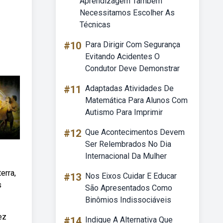
Aprendizagem Também
Necessitamos Escolher As
Técnicas
#10
Para Dirigir Com Segurança
Evitando Acidentes O
Condutor Deve Demonstrar
#11
Adaptadas Atividades De
Matemática Para Alunos Com
Autismo Para Imprimir
#12
Que Acontecimentos Devem
Ser Relembrados No Dia
Internacional Da Mulher
erra,
#13
Nos Eixos Cuidar E Educar
s
São Apresentados Como
Binômios Indissociáveis
ez
#14
Indique A Alternativa Que