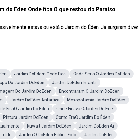
m do Éden Onde fica O que restou do Paraíso
ssivelmente estava ou está o Jardim do Éden. Já surgiram dive
den
Jardim DoEdem Onde Fica
Onde Seria O Jardim DoEden
apa Do Jardim DoEden
Jardim DoEden Infantil
Imagem Do Jardim DoEden
Encontraram O Jardim DoEden
em
Jardim DoEden Antartica
Mesopotamia Jardim DoEden
de FicaO Jardim Do Eden
Onde Ficava OJarden Do Ede
Pintura Jardim DoEden
Como EraO Jardim Do Éden
tualmente
Kuwait Jardim DoEden
Jardim DoEden Ai
rdido
Jardim O DoEden Bíblico Foto
Jardim DoEder