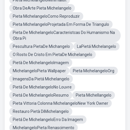
Pieta MichelangeloMinimalist
Obra DeArte Pieta Michelangelo
Pieta MichelangeloComo Reproduzir
Pieta MichelangeloProjetada Em Forma De Triangulo
Pieta De MichelangeloCaracteristcas Do Humanismo Na
Obra Pi
Pescultura PietaDe Michangelo
LaPietá Michelangelo
O Rosto De Cristo Em PietaDe Michelangelo
Pietà De MichelangeloImagem
MichelangeloPieta Wallpaper
Pieta MichelangeloOrg
ImagensDa Pietá Michelangelo
Pietà De MichelangeloNo Louvre
Pietá De MichelangeloResumo
Pieta Michellangelo
Pieta Vittoria Colonna MichelangeloNew York Owner
Restauro Pietà DiMichelangelo
Pietá De MichelangeloErro Da Imagem
MichelangeloPieta Renascimento